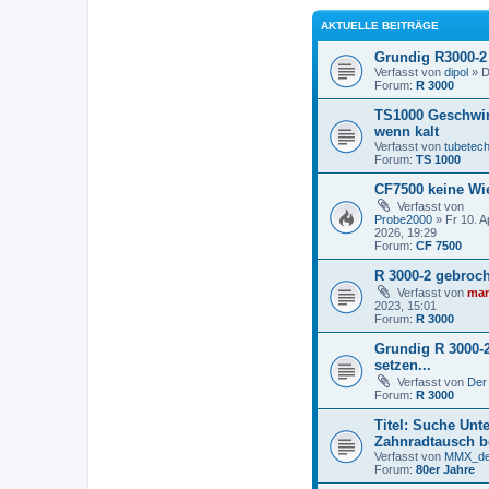
AKTUELLE BEITRÄGE
Grundig R3000-2 
Verfasst von
dipol
» D
Forum:
R 3000
TS1000 Geschwin
wenn kalt
Verfasst von
tubetec
Forum:
TS 1000
CF7500 keine Wi
Verfasst von
Probe2000
» Fr 10. A
2026, 19:29
Forum:
CF 7500
R 3000-2 gebroc
Verfasst von
mam
2023, 15:01
Forum:
R 3000
Grundig R 3000-2
setzen...
Verfasst von
Der
Forum:
R 3000
Titel: Suche Unt
Zahnradtausch b
Verfasst von
MMX_d
Forum:
80er Jahre