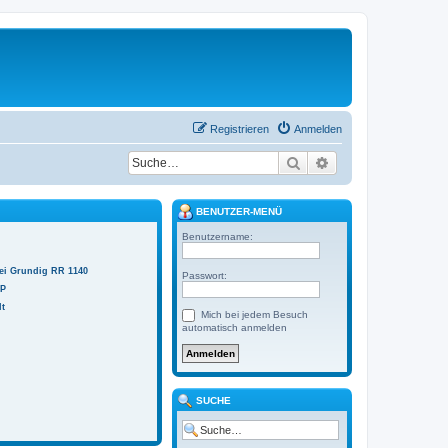
Registrieren
Anmelden
Suche
Erweiterte Suche
BENUTZER-MENÜ
Benutzername:
bei Grundig RR 1140
Passwort:
2P
lt
Mich bei jedem Besuch
automatisch anmelden
SUCHE