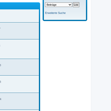
Erweiterte Suche
7
3
8
3
4