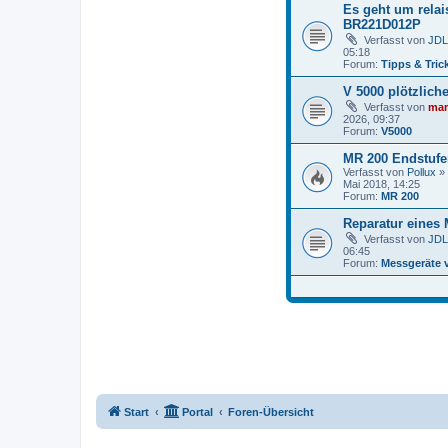
Es geht um relai
BR221D012P
Verfasst von
JDL
05:18
Forum:
Tipps & Trick
V 5000 plötzlic
Verfasst von
mam
2026, 09:37
Forum:
V5000
MR 200 Endstufe
Verfasst von
Pollux
» 
Mai 2018, 14:25
Forum:
MR 200
Reparatur eines
Verfasst von
JDL
06:45
Forum:
Messgeräte 
Start
Portal
Foren-Übersicht