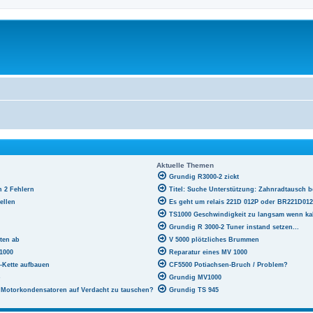
Aktuelle Themen
Grundig R3000-2 zickt
h 2 Fehlern
Titel: Suche Unterstützung: Zahnradtausch 
ellen
Es geht um relais 221D 012P oder BR221D01
TS1000 Geschwindigkeit zu langsam wenn ka
Grundig R 3000-2 Tuner instand setzen...
ten ab
V 5000 plötzliches Brummen
1000
Reparatur eines MV 1000
-Kette aufbauen
CF5500 Potiachsen-Bruch / Problem?
o
Grundig MV1000
ie Motorkondensatoren auf Verdacht zu tauschen?
Grundig TS 945