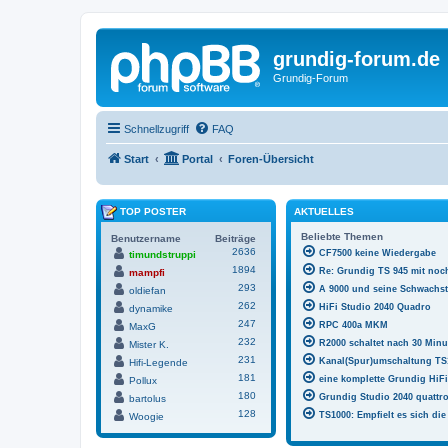
grundig-forum.de
Grundig-Forum
Schnellzugriff
FAQ
Start
Portal
Foren-Übersicht
TOP POSTER
AKTUELLES
Beliebte Themen
Benutzername
Beiträge
2636
CF7500 keine Wiedergabe
timundstruppi
1894
Re: Grundig TS 945 mit noc
mampfi
293
A 9000 und seine Schwachst
oldiefan
262
HiFi Studio 2040 Quadro
dynamike
247
RPC 400a MKM
MaxG
232
R2000 schaltet nach 30 Minu
Mister K.
231
Kanal(Spur)umschaltung TS
Hifi-Legende
181
eine komplette Grundig HiFi
Pollux
180
Grundig Studio 2040 quattr
bartolus
128
TS1000: Empfielt es sich d
Woogie