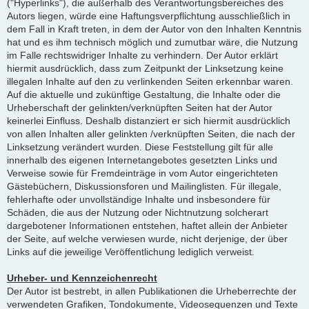
("Hyperlinks"), die außerhalb des Verantwortungsbereiches des
Autors liegen, würde eine Haftungsverpflichtung ausschließlich in
dem Fall in Kraft treten, in dem der Autor von den Inhalten Kenntnis
hat und es ihm technisch möglich und zumutbar wäre, die Nutzung
im Falle rechtswidriger Inhalte zu verhindern. Der Autor erklärt
hiermit ausdrücklich, dass zum Zeitpunkt der Linksetzung keine
illegalen Inhalte auf den zu verlinkenden Seiten erkennbar waren.
Auf die aktuelle und zukünftige Gestaltung, die Inhalte oder die
Urheberschaft der gelinkten/verknüpften Seiten hat der Autor
keinerlei Einfluss. Deshalb distanziert er sich hiermit ausdrücklich
von allen Inhalten aller gelinkten /verknüpften Seiten, die nach der
Linksetzung verändert wurden. Diese Feststellung gilt für alle
innerhalb des eigenen Internetangebotes gesetzten Links und
Verweise sowie für Fremdeinträge in vom Autor eingerichteten
Gästebüchern, Diskussionsforen und Mailinglisten. Für illegale,
fehlerhafte oder unvollständige Inhalte und insbesondere für
Schäden, die aus der Nutzung oder Nichtnutzung solcherart
dargebotener Informationen entstehen, haftet allein der Anbieter
der Seite, auf welche verwiesen wurde, nicht derjenige, der über
Links auf die jeweilige Veröffentlichung lediglich verweist.
Urheber- und Kennzeichenrecht
Der Autor ist bestrebt, in allen Publikationen die Urheberrechte der
verwendeten Grafiken, Tondokumente, Videosequenzen und Texte