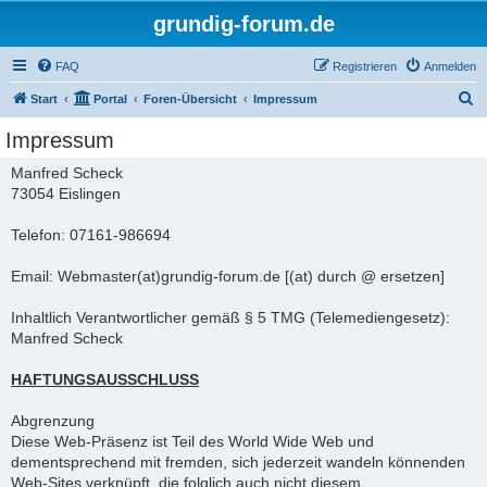
grundig-forum.de
FAQ
Registrieren
Anmelden
S
Start
Portal
Foren-Übersicht
Impressum
u
Impressum
c
Manfred Scheck
h
73054 Eislingen
e
Telefon: 07161-986694
Email: Webmaster(at)grundig-forum.de [(at) durch @ ersetzen]
Inhaltlich Verantwortlicher gemäß § 5 TMG (Telemediengesetz):
Manfred Scheck
HAFTUNGSAUSSCHLUSS
Abgrenzung
Diese Web-Präsenz ist Teil des World Wide Web und
dementsprechend mit fremden, sich jederzeit wandeln könnenden
Web-Sites verknüpft, die folglich auch nicht diesem