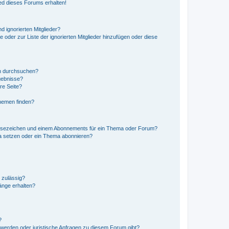
ed dieses Forums erhalten!
d ignorierten Mitglieder?
e oder zur Liste der ignorierten Mitglieder hinzufügen oder diese
en durchsuchen?
gebnisse?
re Seite?
hemen finden?
esezeichen und einem Abonnements für ein Thema oder Forum?
a setzen oder ein Thema abonnieren?
 zulässig?
hänge erhalten?
?
hwerden oder juristische Anfragen zu diesem Forum gibt?