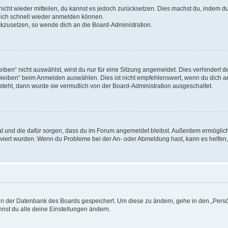
 nicht wieder mitteilen, du kannst es jedoch zurücksetzen. Dies machst du, indem 
 dich schnell wieder anmelden können.
ückzusetzen, so wende dich an die Board-Administration.
en“ nicht auswählst, wirst du nur für eine Sitzung angemeldet. Dies verhindert 
leiben“ beim Anmelden auswählen. Dies ist nicht empfehlenswert, wenn du dich an
 steht, dann wurde sie vermutlich von der Board-Administration ausgeschaltet.
 hat und die dafür sorgen, dass du im Forum angemeldet bleibst. Außerdem ermögli
tiviert wurden. Wenn du Probleme bei der An- oder Abmeldung hast, kann es helfen
n in der Datenbank des Boards gespeichert. Um diese zu ändern, gehe in den „Persö
nst du alle deine Einstellungen ändern.