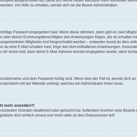
g komplett ausgeschaltet hat, damit sich keine neuen Benutzer mehr anmelden könn
 wurden. Um Hilfe zu erhalten, wende dich an die Board-Administration.
 richtige Passwort eingegeben hast. Wenn diese stimmen, dann gibt es zwei Mögl
tern oder deiner Erziehungsberechtigten den Anweisungen folgen, die du erhalten ha
u angemeldeten Mitglieder erst freigeschaltet werden – entweder musst du dies selbs
. Wenn du eine E-Mail erhalten hast, folge den dort enthaltenen Anweisungen. Ansons
 dir sicher bist, dass deine E-Mail-Adresse korrekt eingegeben wurde, dann kontak
Benutzername und dein Passwort richtig sind. Wenn dies der Fall ist, wende dich a
ionsproblem mit der Website vorliegt, welches ein Administrator lösen muss.
icht mehr anmelden?!
erschieden Gründen deaktiviert oder gelöscht hat. Außerdem löschen viele Boards r
triere dich einfach erneut und nimm aktiv an den Diskussionen teil!