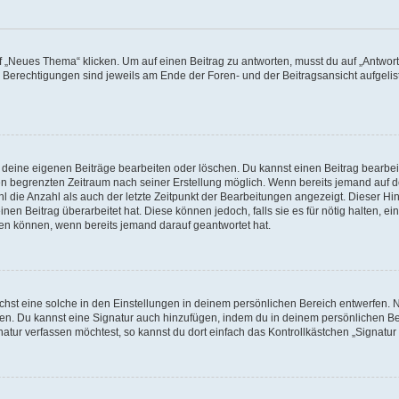
„Neues Thema“ klicken. Um auf einen Beitrag zu antworten, musst du auf „Antworte
e Berechtigungen sind jeweils am Ende der Foren- und der Beitragsansicht aufgeliste
r deine eigenen Beiträge bearbeiten oder löschen. Du kannst einen Beitrag bearbe
inen begrenzten Zeitraum nach seiner Erstellung möglich. Wenn bereits jemand auf de
 die Anzahl als auch der letzte Zeitpunkt der Bearbeitungen angezeigt. Dieser Hi
en Beitrag überarbeitet hat. Diese können jedoch, falls sie es für nötig halten, ei
hen können, wenn bereits jemand darauf geantwortet hat.
st eine solche in den Einstellungen in deinem persönlichen Bereich entwerfen. Na
eren. Du kannst eine Signatur auch hinzufügen, indem du in deinem persönlichen 
atur verfassen möchtest, so kannst du dort einfach das Kontrollkästchen „Signatu