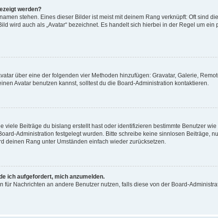
gezeigt werden?
amen stehen. Eines dieser Bilder ist meist mit deinem Rang verknüpft: Oft sind di
ld wird auch als „Avatar“ bezeichnet. Es handelt sich hierbei in der Regel um ein
 Avatar über eine der folgenden vier Methoden hinzufügen: Gravatar, Galerie, Rem
en Avatar benutzen kannst, solltest du die Board-Administration kontaktieren.
viele Beiträge du bislang erstellt hast oder identifizieren bestimmte Benutzer w
 Board-Administration festgelegt wurden. Bitte schreibe keine sinnlosen Beiträge
wird deinen Rang unter Umständen einfach wieder zurücksetzen.
rde ich aufgefordert, mich anzumelden.
ion für Nachrichten an andere Benutzer nutzen, falls diese von der Board-Administ