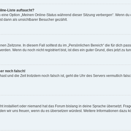
ine-Liste auftaucht?
n eine Option „Meinen Online-Status während dieser Sitzung verbergen“. Wenn du d
st dann als unsichtbarer Besucher gezählt.
en Zeitzone. In diesem Fall solltest du im „Persönlichen Bereich“ die für dich passe
den. Wenn du noch nicht registriert bist, ist dies ein guter Grund, dies jetzt zu tun
mer noch falsch!
t hast und die Zeit trotzdem noch falsch ist, geht die Uhr des Servers vermutlich fal
t installiert oder niemand hat das Forum bislang in deine Sprache übersetzt. Frag
, würden wir uns freuen, wenn du es übersetzen würdest. Weitere Informationen dazu