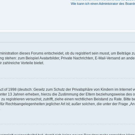
Wie kann ich einen Administrator des Board
istration dieses Forums entscheidet, ob du registriert sein musst, um Beiträge zu s
ung stehen: zum Beispiel Avatarbilder, Private Nachrichten, E-Mail-Versand an ander
 zahlreiche Vorteile bietet.
t of 1998 (deutsch: Gesetz zum Schutz der Privatsphäre von Kindern im Internet vo
unter 13 Jahren erheben, hierzu die Zustimmung der Eltern beziehungsweise des o
h zu registrieren versuchst, zutrifft, ziehe einen rechtlichen Beistand zu Rate. Bit
für Rechtsangelegenheiten jeglicher Art ist; außer solchen, die unter der Frage „
.