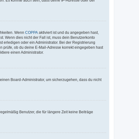
en. Es könnte auch sein, dass deine IP-Adresse oder der
ichkeiten. Wenn
COPPA
aktiviert ist und du angegeben hast,
st. Wenn dies nicht der Fall ist, muss dein Benutzerkonto
t erledigen oder ein Administrator. Bei der Registrierung
ten prüfe, ob du deine E-Mail-Adresse korrekt eingegeben hast
tiere einen Administrator.
n einen Board-Administrator, um sicherzugehen, dass du nicht
egelmäßig Benutzer, die für längere Zeit keine Beiträge