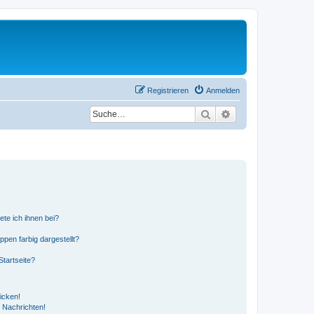
Registrieren
Anmelden
Suche
Erweiterte Suche
ete ich ihnen bei?
en farbig dargestellt?
tartseite?
icken!
 Nachrichten!