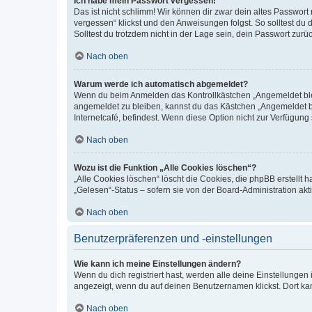
Ich habe mein Passwort vergessen!
Das ist nicht schlimm! Wir können dir zwar dein altes Passwort
vergessen“ klickst und den Anweisungen folgst. So solltest du
Solltest du trotzdem nicht in der Lage sein, dein Passwort zur
Nach oben
Warum werde ich automatisch abgemeldet?
Wenn du beim Anmelden das Kontrollkästchen „Angemeldet bleib
angemeldet zu bleiben, kannst du das Kästchen „Angemeldet b
Internetcafé, befindest. Wenn diese Option nicht zur Verfügung
Nach oben
Wozu ist die Funktion „Alle Cookies löschen“?
„Alle Cookies löschen“ löscht die Cookies, die phpBB erstellt
„Gelesen“-Status – sofern sie von der Board-Administration ak
Nach oben
Benutzerpräferenzen und -einstellungen
Wie kann ich meine Einstellungen ändern?
Wenn du dich registriert hast, werden alle deine Einstellunge
angezeigt, wenn du auf deinen Benutzernamen klickst. Dort kan
Nach oben