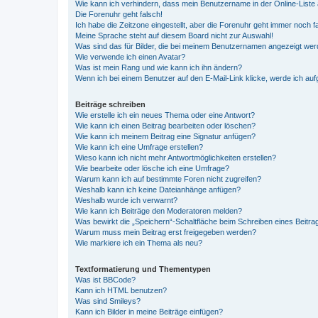
Wie kann ich verhindern, dass mein Benutzername in der Online-Liste 
Die Forenuhr geht falsch!
Ich habe die Zeitzone eingestellt, aber die Forenuhr geht immer noch f
Meine Sprache steht auf diesem Board nicht zur Auswahl!
Was sind das für Bilder, die bei meinem Benutzernamen angezeigt we
Wie verwende ich einen Avatar?
Was ist mein Rang und wie kann ich ihn ändern?
Wenn ich bei einem Benutzer auf den E-Mail-Link klicke, werde ich au
Beiträge schreiben
Wie erstelle ich ein neues Thema oder eine Antwort?
Wie kann ich einen Beitrag bearbeiten oder löschen?
Wie kann ich meinem Beitrag eine Signatur anfügen?
Wie kann ich eine Umfrage erstellen?
Wieso kann ich nicht mehr Antwortmöglichkeiten erstellen?
Wie bearbeite oder lösche ich eine Umfrage?
Warum kann ich auf bestimmte Foren nicht zugreifen?
Weshalb kann ich keine Dateianhänge anfügen?
Weshalb wurde ich verwarnt?
Wie kann ich Beiträge den Moderatoren melden?
Was bewirkt die „Speichern“-Schaltfläche beim Schreiben eines Beitra
Warum muss mein Beitrag erst freigegeben werden?
Wie markiere ich ein Thema als neu?
Textformatierung und Thementypen
Was ist BBCode?
Kann ich HTML benutzen?
Was sind Smileys?
Kann ich Bilder in meine Beiträge einfügen?