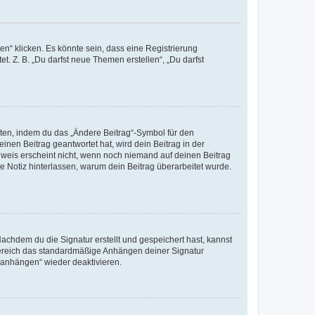
n“ klicken. Es könnte sein, dass eine Registrierung
t. Z. B. „Du darfst neue Themen erstellen“, „Du darfst
iten, indem du das „Ändere Beitrag“-Symbol für den
inen Beitrag geantwortet hat, wird dein Beitrag in der
nweis erscheint nicht, wenn noch niemand auf deinen Beitrag
ne Notiz hinterlassen, warum dein Beitrag überarbeitet wurde.
chdem du die Signatur erstellt und gespeichert hast, kannst
Bereich das standardmäßige Anhängen deiner Signatur
r anhängen“ wieder deaktivieren.