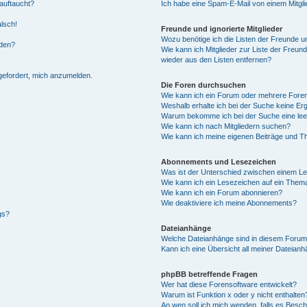
auftaucht?
Ich habe eine Spam-E-Mail von einem Mitgli
alsch!
Freunde und ignorierte Mitglieder
Wozu benötige ich die Listen der Freunde un
rden?
Wie kann ich Mitglieder zur Liste der Freund
wieder aus den Listen entfernen?
fgefordert, mich anzumelden.
Die Foren durchsuchen
Wie kann ich ein Forum oder mehrere For
Weshalb erhalte ich bei der Suche keine Er
Warum bekomme ich bei der Suche eine lee
Wie kann ich nach Mitgliedern suchen?
Wie kann ich meine eigenen Beiträge und T
Abonnements und Lesezeichen
Was ist der Unterschied zwischen einem L
Wie kann ich ein Lesezeichen auf ein Them
Wie kann ich ein Forum abonnieren?
Wie deaktiviere ich meine Abonnements?
gs?
Dateianhänge
Welche Dateianhänge sind in diesem Forum
Kann ich eine Übersicht all meiner Dateian
phpBB betreffende Fragen
Wer hat diese Forensoftware entwickelt?
Warum ist Funktion x oder y nicht enthalten
An wen soll ich mich wenden, falls es Besc