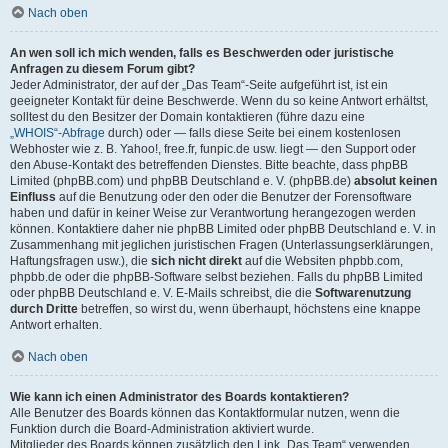
Nach oben
An wen soll ich mich wenden, falls es Beschwerden oder juristische
Anfragen zu diesem Forum gibt?
Jeder Administrator, der auf der „Das Team“-Seite aufgeführt ist, ist ein
geeigneter Kontakt für deine Beschwerde. Wenn du so keine Antwort erhältst,
solltest du den Besitzer der Domain kontaktieren (führe dazu eine
„WHOIS“-Abfrage
durch) oder — falls diese Seite bei einem kostenlosen
Webhoster wie z. B. Yahoo!, free.fr, funpic.de usw. liegt — den Support oder
den Abuse-Kontakt des betreffenden Dienstes. Bitte beachte, dass phpBB
Limited (phpBB.com) und phpBB Deutschland e. V. (phpBB.de)
absolut keinen
Einfluss
auf die Benutzung oder den oder die Benutzer der Forensoftware
haben und dafür in keiner Weise zur Verantwortung herangezogen werden
können. Kontaktiere daher nie phpBB Limited oder phpBB Deutschland e. V. in
Zusammenhang mit jeglichen juristischen Fragen (Unterlassungserklärungen,
Haftungsfragen usw.), die
sich nicht direkt
auf die Websiten phpbb.com,
phpbb.de oder die phpBB-Software selbst beziehen. Falls du phpBB Limited
oder phpBB Deutschland e. V. E-Mails schreibst, die die
Softwarenutzung
durch Dritte
betreffen, so wirst du, wenn überhaupt, höchstens eine knappe
Antwort erhalten.
Nach oben
Wie kann ich einen Administrator des Boards kontaktieren?
Alle Benutzer des Boards können das Kontaktformular nutzen, wenn die
Funktion durch die Board-Administration aktiviert wurde.
Mitglieder des Boards können zusätzlich den Link „Das Team“ verwenden.