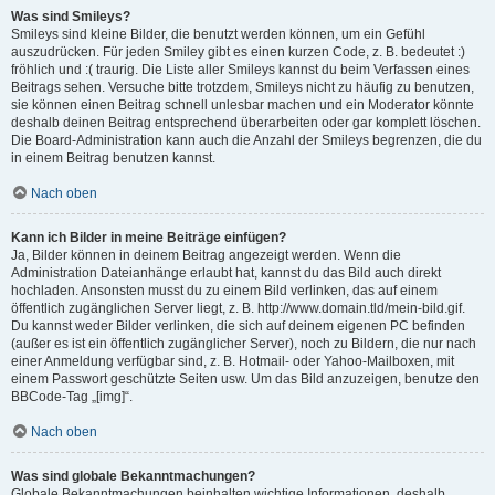
Was sind Smileys?
Smileys sind kleine Bilder, die benutzt werden können, um ein Gefühl
auszudrücken. Für jeden Smiley gibt es einen kurzen Code, z. B. bedeutet :)
fröhlich und :( traurig. Die Liste aller Smileys kannst du beim Verfassen eines
Beitrags sehen. Versuche bitte trotzdem, Smileys nicht zu häufig zu benutzen,
sie können einen Beitrag schnell unlesbar machen und ein Moderator könnte
deshalb deinen Beitrag entsprechend überarbeiten oder gar komplett löschen.
Die Board-Administration kann auch die Anzahl der Smileys begrenzen, die du
in einem Beitrag benutzen kannst.
Nach oben
Kann ich Bilder in meine Beiträge einfügen?
Ja, Bilder können in deinem Beitrag angezeigt werden. Wenn die
Administration Dateianhänge erlaubt hat, kannst du das Bild auch direkt
hochladen. Ansonsten musst du zu einem Bild verlinken, das auf einem
öffentlich zugänglichen Server liegt, z. B. http://www.domain.tld/mein-bild.gif.
Du kannst weder Bilder verlinken, die sich auf deinem eigenen PC befinden
(außer es ist ein öffentlich zugänglicher Server), noch zu Bildern, die nur nach
einer Anmeldung verfügbar sind, z. B. Hotmail- oder Yahoo-Mailboxen, mit
einem Passwort geschützte Seiten usw. Um das Bild anzuzeigen, benutze den
BBCode-Tag „[img]“.
Nach oben
Was sind globale Bekanntmachungen?
Globale Bekanntmachungen beinhalten wichtige Informationen, deshalb