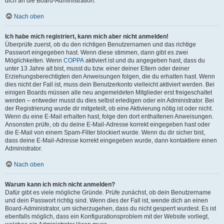
dich an die Board-Administration.
Nach oben
Ich habe mich registriert, kann mich aber nicht anmelden!
Überprüfe zuerst, ob du den richtigen Benutzernamen und das richtige
Passwort eingegeben hast. Wenn diese stimmen, dann gibt es zwei
Möglichkeiten. Wenn
COPPA
aktiviert ist und du angegeben hast, dass du
unter 13 Jahre alt bist, musst du bzw. einer deiner Eltern oder deiner
Erziehungsberechtigten den Anweisungen folgen, die du erhalten hast. Wenn
dies nicht der Fall ist, muss dein Benutzerkonto vielleicht aktiviert werden. Bei
einigen Boards müssen alle neu angemeldeten Mitglieder erst freigeschaltet
werden – entweder musst du dies selbst erledigen oder ein Administrator. Bei
der Registrierung wurde dir mitgeteilt, ob eine Aktivierung nötig ist oder nicht.
Wenn du eine E-Mail erhalten hast, folge den dort enthaltenen Anweisungen.
Ansonsten prüfe, ob du deine E-Mail-Adresse korrekt eingegeben hast oder
die E-Mail von einem Spam-Filter blockiert wurde. Wenn du dir sicher bist,
dass deine E-Mail-Adresse korrekt eingegeben wurde, dann kontaktiere einen
Administrator.
Nach oben
Warum kann ich mich nicht anmelden?
Dafür gibt es viele mögliche Gründe. Prüfe zunächst, ob dein Benutzername
und dein Passwort richtig sind. Wenn dies der Fall ist, wende dich an einen
Board-Administrator, um sicherzugehen, dass du nicht gesperrt wurdest. Es ist
ebenfalls möglich, dass ein Konfigurationsproblem mit der Website vorliegt,