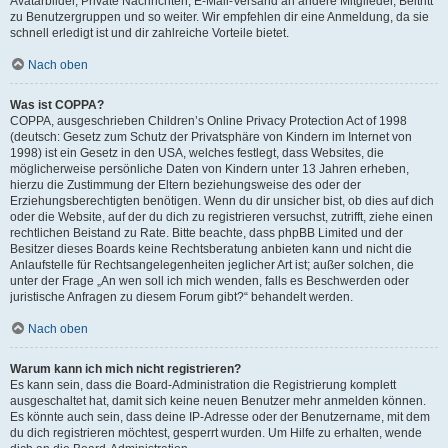
Avatarbilder, Private Nachrichten, E-Mail-Versand an andere Mitglieder, Beitritt
zu Benutzergruppen und so weiter. Wir empfehlen dir eine Anmeldung, da sie
schnell erledigt ist und dir zahlreiche Vorteile bietet.
Nach oben
Was ist COPPA?
COPPA, ausgeschrieben Children’s Online Privacy Protection Act of 1998
(deutsch: Gesetz zum Schutz der Privatsphäre von Kindern im Internet von
1998) ist ein Gesetz in den USA, welches festlegt, dass Websites, die
möglicherweise persönliche Daten von Kindern unter 13 Jahren erheben,
hierzu die Zustimmung der Eltern beziehungsweise des oder der
Erziehungsberechtigten benötigen. Wenn du dir unsicher bist, ob dies auf dich
oder die Website, auf der du dich zu registrieren versuchst, zutrifft, ziehe einen
rechtlichen Beistand zu Rate. Bitte beachte, dass phpBB Limited und der
Besitzer dieses Boards keine Rechtsberatung anbieten kann und nicht die
Anlaufstelle für Rechtsangelegenheiten jeglicher Art ist; außer solchen, die
unter der Frage „An wen soll ich mich wenden, falls es Beschwerden oder
juristische Anfragen zu diesem Forum gibt?“ behandelt werden.
Nach oben
Warum kann ich mich nicht registrieren?
Es kann sein, dass die Board-Administration die Registrierung komplett
ausgeschaltet hat, damit sich keine neuen Benutzer mehr anmelden können.
Es könnte auch sein, dass deine IP-Adresse oder der Benutzername, mit dem
du dich registrieren möchtest, gesperrt wurden. Um Hilfe zu erhalten, wende