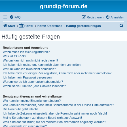
grundig-forum.de
FAQ
Registrieren
Anmelden
S
Start
Portal
Foren-Übersicht
Häufig gestellte Fragen
u
Häufig gestellte Fragen
c
h
Registrierung und Anmeldung
Wozu muss ich mich registrieren?
e
Was ist COPPA?
Warum kann ich mich nicht registrieren?
Ich habe mich registriert, kann mich aber nicht anmelden!
Warum kann ich mich nicht anmelden?
Ich habe mich vor einiger Zeit registriert, kann mich aber nicht mehr anmelden?!
Ich habe mein Passwort vergessen!
Warum werde ich automatisch abgemeldet?
Wozu ist die Funktion „Alle Cookies löschen“?
Benutzerpräferenzen und -einstellungen
Wie kann ich meine Einstellungen ändern?
Wie kann ich verhindern, dass mein Benutzername in der Online-Liste auftaucht?
Die Forenuhr geht falsch!
Ich habe die Zeitzone eingestellt, aber die Forenuhr geht immer noch falsch!
Meine Sprache steht auf diesem Board nicht zur Auswahl!
Was sind das für Bilder, die bei meinem Benutzernamen angezeigt werden?
Wie verwende ich einen Avatar?