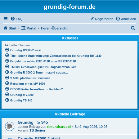
grundig-forum.de
FAQ
Registrieren
Anmelden
S
Start
Portal
Foren-Übersicht
u
Aktuelles
c
Aktuelle Themen
h
Grundig R3000-2 zickt
Titel: Suche Unterstützung: Zahnradtausch bei Grundig RR 1140
e
Es geht um relais 221D 012P oder BR221D012P
TS1000 Geschwindigkeit zu langsam wenn kalt
Grundig R 3000-2 Tuner instand setzen...
V 5000 plötzliches Brummen
Reparatur eines MV 1000
CF5500 Potiachsen-Bruch / Problem?
Grundig MV1000
Grundig TS 945
Aktuelle Beiträge
Grundig TS 945
Letzter Beitrag von
timundstruppi
»
So 9. Aug 2026, 10:26
Forum:
TS Serien
Grundig R3000-2 zickt