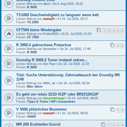
Letzter Beitrag von
dipol
»
Do 6. Aug 2026, 18:01
Forum:
R 3000
TS1000 Geschwindigkeit zu langsam wenn kalt
Letzter Beitrag von
mampfi
»
Fr 24. Jul 2026, 20:17
Forum:
TS 1000
CF7500 keine Wiedergabe
1
2
3
4
5
Letzter Beitrag von
Probe2000
»
Di 21. Jul 2026, 21:03
Forum:
CF 7500
R 3000-2 gebrochene Potiachse
1
2
Letzter Beitrag von
dynamike
»
Sa 18. Jul 2026, 17:48
Forum:
R 3000
Grundig R 3000-2 Tuner instand setzen...
Letzter Beitrag von
Der Paul
»
Do 16. Jul 2026, 11:33
Forum:
R 3000
Titel: Suche Unterstützung: Zahnradtausch bei Grundig RR
1140
Letzter Beitrag von
MMX_de
»
Do 16. Jul 2026, 09:34
Forum:
80er Jahre
Es geht um relais 221D 012P oder BR221D012P
Letzter Beitrag von
timundstruppi
»
Di 14. Jul 2026, 08:29
Forum:
Tipps & Tricks / HiFi restaurieren
V 5000 plötzliches Brummen
1
2
Letzter Beitrag von
mampfi
»
Fr 10. Jul 2026, 08:02
Forum:
V5000
MR 200 Endstufen-Suizid
1
2
3
4