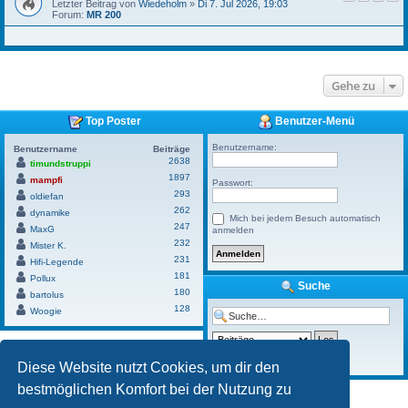
Letzter Beitrag von
Wiedeholm
»
Di 7. Jul 2026, 19:03
Forum:
MR 200
Gehe zu
Top Poster
Benutzer-Menü
Benutzername:
Benutzername
Beiträge
2638
timundstruppi
1897
mampfi
Passwort:
293
oldiefan
262
dynamike
Mich bei jedem Besuch automatisch
247
MaxG
anmelden
232
Mister K.
231
Hifi-Legende
181
Pollux
Suche
180
bartolus
128
Woogie
Erweiterte Suche
Diese Website nutzt Cookies, um dir den
bestmöglichen Komfort bei der Nutzung zu
Powered by
Board3 Portal
© 2009 - 2023 Board3 Group