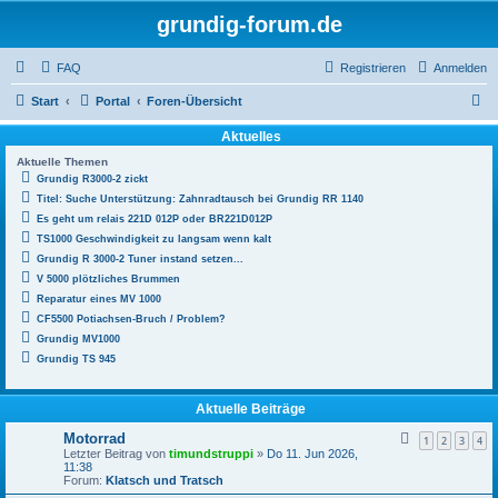
grundig-forum.de
FAQ
Registrieren
Anmelden
S
Start
Portal
Foren-Übersicht
u
Aktuelles
c
Aktuelle Themen
Grundig R3000-2 zickt
h
Titel: Suche Unterstützung: Zahnradtausch bei Grundig RR 1140
e
Es geht um relais 221D 012P oder BR221D012P
TS1000 Geschwindigkeit zu langsam wenn kalt
Grundig R 3000-2 Tuner instand setzen...
V 5000 plötzliches Brummen
Reparatur eines MV 1000
CF5500 Potiachsen-Bruch / Problem?
Grundig MV1000
Grundig TS 945
Aktuelle Beiträge
Motorrad
1
2
3
4
Letzter Beitrag von
timundstruppi
»
Do 11. Jun 2026,
11:38
Forum:
Klatsch und Tratsch