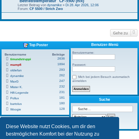
"Betriebstemperatur" CF-5500 (nix)
Letzter Beitrag von
dynamike
»
Di 28. Apr 2026, 12:06
Forum:
CF 5500 / Strich Zwo
Gehe zu
Benutzer-Menü
Top Poster
Benutzername:
Benutzername
Beiträge
2636
timundstruppi
1894
mampfi
Passwort:
293
oldiefan
262
dynamike
Mich bei jedem Besuch automatisch
247
anmelden
MaxG
232
Mister K.
231
Hifi-Legende
181
Pollux
Suche
180
bartolus
128
Woogie
Erweiterte Suche
Diese Website nutzt Cookies, um dir den
bestmöglichen Komfort bei der Nutzung zu
Powered by
Board3 Portal
© 2009 - 2023 Board3 Group