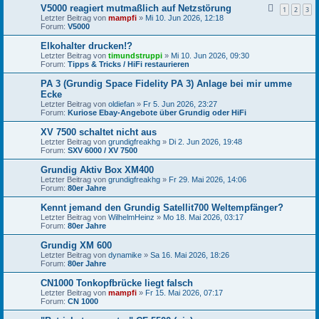
V5000 reagiert mutmaßlich auf Netzstörung
1
2
3
Letzter Beitrag von
mampfi
»
Mi 10. Jun 2026, 12:18
Forum:
V5000
Elkohalter drucken!?
Letzter Beitrag von
timundstruppi
»
Mi 10. Jun 2026, 09:30
Forum:
Tipps & Tricks / HiFi restaurieren
PA 3 (Grundig Space Fidelity PA 3) Anlage bei mir umme
Ecke
Letzter Beitrag von
oldiefan
»
Fr 5. Jun 2026, 23:27
Forum:
Kuriose Ebay-Angebote über Grundig oder HiFi
XV 7500 schaltet nicht aus
Letzter Beitrag von
grundigfreakhg
»
Di 2. Jun 2026, 19:48
Forum:
SXV 6000 / XV 7500
Grundig Aktiv Box XM400
Letzter Beitrag von
grundigfreakhg
»
Fr 29. Mai 2026, 14:06
Forum:
80er Jahre
Kennt jemand den Grundig Satellit700 Weltempfänger?
Letzter Beitrag von
WilhelmHeinz
»
Mo 18. Mai 2026, 03:17
Forum:
80er Jahre
Grundig XM 600
Letzter Beitrag von
dynamike
»
Sa 16. Mai 2026, 18:26
Forum:
80er Jahre
CN1000 Tonkopfbrücke liegt falsch
Letzter Beitrag von
mampfi
»
Fr 15. Mai 2026, 07:17
Forum:
CN 1000