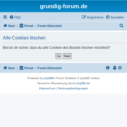
grundig-forum.de
FAQ
Registrieren
Anmelden
S
Start
Portal
Foren-Übersicht
u
Alle Cookies löschen
c
h
Bist du dir sicher, dass du alle Cookies des Boards löschen möchtest?
e
Start
Portal
Foren-Übersicht
Powered by
phpBB
® Forum Software © phpBB Limited
Deutsche Übersetzung durch
phpBB.de
Datenschutz
|
Nutzungsbedingungen