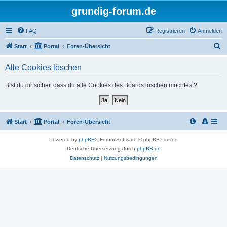
grundig-forum.de
FAQ
Registrieren
Anmelden
S
Start
Portal
Foren-Übersicht
u
Alle Cookies löschen
c
h
Bist du dir sicher, dass du alle Cookies des Boards löschen möchtest?
e
Start
Portal
Foren-Übersicht
Powered by
phpBB
® Forum Software © phpBB Limited
Deutsche Übersetzung durch
phpBB.de
Datenschutz
|
Nutzungsbedingungen