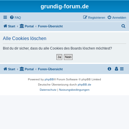
grundig-forum.de
FAQ
Registrieren
Anmelden
S
Start
Portal
Foren-Übersicht
u
Alle Cookies löschen
c
h
Bist du dir sicher, dass du alle Cookies des Boards löschen möchtest?
e
Start
Portal
Foren-Übersicht
Powered by
phpBB
® Forum Software © phpBB Limited
Deutsche Übersetzung durch
phpBB.de
Datenschutz
|
Nutzungsbedingungen