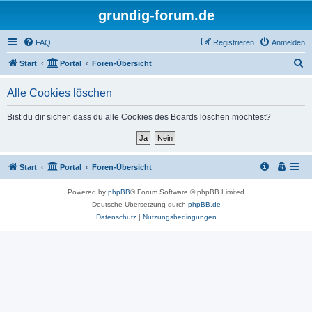
grundig-forum.de
FAQ
Registrieren
Anmelden
S
Start
Portal
Foren-Übersicht
u
Alle Cookies löschen
c
h
Bist du dir sicher, dass du alle Cookies des Boards löschen möchtest?
e
Start
Portal
Foren-Übersicht
Powered by
phpBB
® Forum Software © phpBB Limited
Deutsche Übersetzung durch
phpBB.de
Datenschutz
|
Nutzungsbedingungen