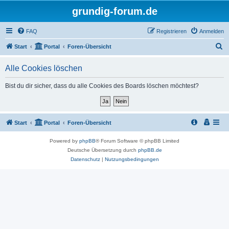
grundig-forum.de
FAQ
Registrieren
Anmelden
S
Start
Portal
Foren-Übersicht
u
Alle Cookies löschen
c
h
Bist du dir sicher, dass du alle Cookies des Boards löschen möchtest?
e
Start
Portal
Foren-Übersicht
Powered by
phpBB
® Forum Software © phpBB Limited
Deutsche Übersetzung durch
phpBB.de
Datenschutz
|
Nutzungsbedingungen