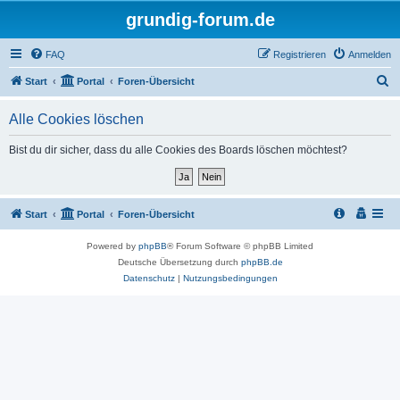
grundig-forum.de
FAQ
Registrieren
Anmelden
S
Start
Portal
Foren-Übersicht
u
Alle Cookies löschen
c
h
Bist du dir sicher, dass du alle Cookies des Boards löschen möchtest?
e
Start
Portal
Foren-Übersicht
Powered by
phpBB
® Forum Software © phpBB Limited
Deutsche Übersetzung durch
phpBB.de
Datenschutz
|
Nutzungsbedingungen