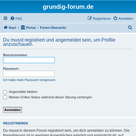
grundig-forum.de
FAQ
Registrieren
Anmelden
S
Start
Portal
Foren-Übersicht
u
Du musst registriert und angemeldet sein, um Profile
c
anzuschauen.
h
Benutzername:
e
Passwort:
Ich habe mein Passwort vergessen
Angemeldet bleiben
Meinen Online-Status während dieser Sitzung verbergen
REGISTRIEREN
Du musst in diesem Forum registriert sein, um dich anmelden zu können. Die
Registrierung ist in wenigen Augenblicken erledigt und ermöglicht dir, auf