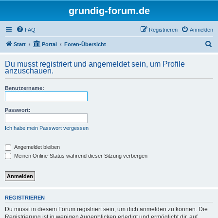
grundig-forum.de
FAQ
Registrieren
Anmelden
S
Start
Portal
Foren-Übersicht
u
Du musst registriert und angemeldet sein, um Profile
c
anzuschauen.
h
Benutzername:
e
Passwort:
Ich habe mein Passwort vergessen
Angemeldet bleiben
Meinen Online-Status während dieser Sitzung verbergen
REGISTRIEREN
Du musst in diesem Forum registriert sein, um dich anmelden zu können. Die
Registrierung ist in wenigen Augenblicken erledigt und ermöglicht dir, auf