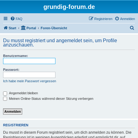
grundig-forum.de
FAQ
Registrieren
Anmelden
S
Start
Portal
Foren-Übersicht
u
Du musst registriert und angemeldet sein, um Profile
c
anzuschauen.
h
Benutzername:
e
Passwort:
Ich habe mein Passwort vergessen
Angemeldet bleiben
Meinen Online-Status während dieser Sitzung verbergen
REGISTRIEREN
Du musst in diesem Forum registriert sein, um dich anmelden zu können. Die
Registrierung ist in wenigen Augenblicken erledigt und ermöglicht dir, auf