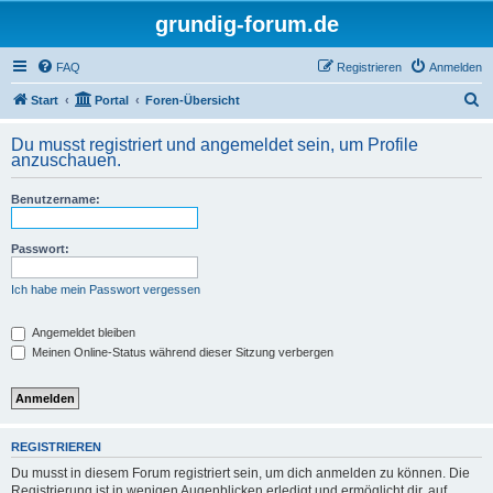
grundig-forum.de
FAQ
Registrieren
Anmelden
S
Start
Portal
Foren-Übersicht
u
Du musst registriert und angemeldet sein, um Profile
c
anzuschauen.
h
Benutzername:
e
Passwort:
Ich habe mein Passwort vergessen
Angemeldet bleiben
Meinen Online-Status während dieser Sitzung verbergen
REGISTRIEREN
Du musst in diesem Forum registriert sein, um dich anmelden zu können. Die
Registrierung ist in wenigen Augenblicken erledigt und ermöglicht dir, auf