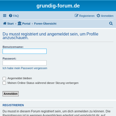
grundig-forum.de
FAQ
Registrieren
Anmelden
S
Start
Portal
Foren-Übersicht
u
Du musst registriert und angemeldet sein, um Profile
c
anzuschauen.
h
Benutzername:
e
Passwort:
Ich habe mein Passwort vergessen
Angemeldet bleiben
Meinen Online-Status während dieser Sitzung verbergen
REGISTRIEREN
Du musst in diesem Forum registriert sein, um dich anmelden zu können. Die
Registrierung ist in wenigen Augenblicken erledigt und ermöglicht dir, auf