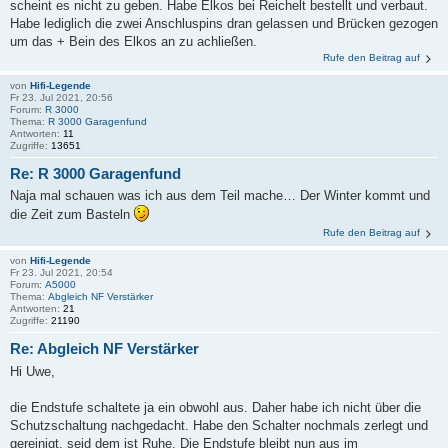
scheint es nicht zu geben. Habe Elkos bei Reichelt bestellt und verbaut.
Habe lediglich die zwei Anschluspins dran gelassen und Brücken gezogen
um das + Bein des Elkos an zu achließen.
Rufe den Beitrag auf
von
Hifi-Legende
Fr 23. Jul 2021, 20:56
Forum:
R 3000
Thema:
R 3000 Garagenfund
Antworten:
11
Zugriffe:
13651
Re: R 3000 Garagenfund
Naja mal schauen was ich aus dem Teil mache… Der Winter kommt und
die Zeit zum Basteln
Rufe den Beitrag auf
von
Hifi-Legende
Fr 23. Jul 2021, 20:54
Forum:
A5000
Thema:
Abgleich NF Verstärker
Antworten:
21
Zugriffe:
21190
Re: Abgleich NF Verstärker
Hi Uwe,
die Endstufe schaltete ja ein obwohl aus. Daher habe ich nicht über die
Schutzschaltung nachgedacht. Habe den Schalter nochmals zerlegt und
gereinigt, seid dem ist Ruhe. Die Endstufe bleibt nun aus im