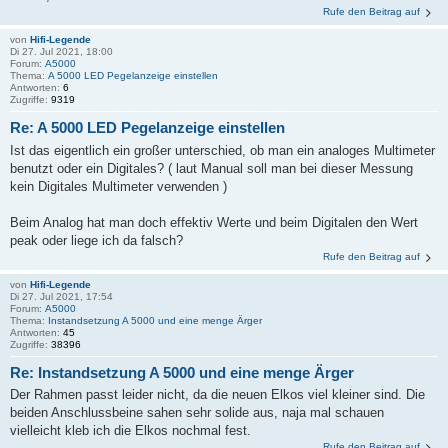
Rufe den Beitrag auf
von
Hifi-Legende
Di 27. Jul 2021, 18:00
Forum:
A5000
Thema:
A 5000 LED Pegelanzeige einstellen
Antworten:
6
Zugriffe:
9319
Re: A 5000 LED Pegelanzeige einstellen
Ist das eigentlich ein großer unterschied, ob man ein analoges Multimeter
benutzt oder ein Digitales? ( laut Manual soll man bei dieser Messung
kein Digitales Multimeter verwenden )
Beim Analog hat man doch effektiv Werte und beim Digitalen den Wert
peak oder liege ich da falsch?
Rufe den Beitrag auf
von
Hifi-Legende
Di 27. Jul 2021, 17:54
Forum:
A5000
Thema:
Instandsetzung A 5000 und eine menge Ärger
Antworten:
45
Zugriffe:
38396
Re: Instandsetzung A 5000 und eine menge Ärger
Der Rahmen passt leider nicht, da die neuen Elkos viel kleiner sind. Die
beiden Anschlussbeine sahen sehr solide aus, naja mal schauen
vielleicht kleb ich die Elkos nochmal fest.
Rufe den Beitrag auf