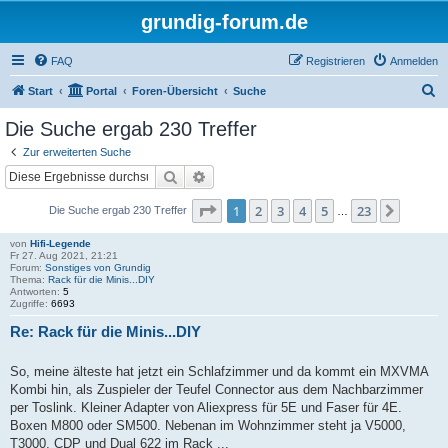
grundig-forum.de
FAQ
Registrieren
Anmelden
S
Start
Portal
Foren-Übersicht
Suche
u
Die Suche ergab 230 Treffer
c
Zur erweiterten Suche
h
Suche
Erweiterte Suche
e
Seite
1
von
23
1
2
3
4
5
23
Nächst
Die Suche ergab 230 Treffer
…
von
Hifi-Legende
Fr 27. Aug 2021, 21:21
Forum:
Sonstiges von Grundig
Thema:
Rack für die Minis...DIY
Antworten:
5
Zugriffe:
6693
Re: Rack für die Minis...DIY
So, meine älteste hat jetzt ein Schlafzimmer und da kommt ein MXVMA
Kombi hin, als Zuspieler der Teufel Connector aus dem Nachbarzimmer
per Toslink. Kleiner Adapter von Aliexpress für 5E und Faser für 4E.
Boxen M800 oder SM500. Nebenan im Wohnzimmer steht ja V5000,
T3000, CDP und Dual 622 im Rack ...