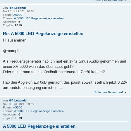
von
Hifi-Legende
Mo 26. Jul 2021, 20:08
Forum:
A5000
Thema:
A 5000 LED Pegelanzeige einstellen
Antworten:
6
Zugriffe:
9319
Re: A 5000 LED Pegelanzeige einstellen
Hi zusammen,
@mampfi
Als Frequenzgenerator hab ich mal ein 1khz Sinus Audio genommen und
einen XV 5000 wenn das überhaupt geht?
Oder muss man so ein sündhaft überteuertes Gerät kaufen?
Hab den Abgleich auf 0dB gemacht das passt soweit, stell ich jetzt 0,22V
am Endstufenausgang ein ist es ...
Rufe den Beitrag auf
von
Hifi-Legende
So 25. Jul 2021, 18:59
Forum:
A5000
Thema:
A 5000 LED Pegelanzeige einstellen
Antworten:
6
Zugriffe:
9319
A 5000 LED Pegelanzeige einstellen