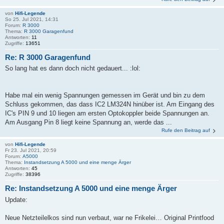
von
Hifi-Legende
So 25. Jul 2021, 14:31
Forum:
R 3000
Thema:
R 3000 Garagenfund
Antworten:
11
Zugriffe:
13651
Re: R 3000 Garagenfund
So lang hat es dann doch nicht gedauert... :lol:
Habe mal ein wenig Spannungen gemessen im Gerät und bin zu dem
Schluss gekommen, das dass IC2 LM324N hinüber ist. Am Eingang des
IC's PIN 9 und 10 liegen am ersten Optokoppler beide Spannungen an.
Am Ausgang Pin 8 liegt keine Spannung an, werde das ...
Rufe den Beitrag auf
von
Hifi-Legende
Fr 23. Jul 2021, 20:59
Forum:
A5000
Thema:
Instandsetzung A 5000 und eine menge Ärger
Antworten:
45
Zugriffe:
38396
Re: Instandsetzung A 5000 und eine menge Ärger
Update:
Neue Netzteilelkos sind nun verbaut, war ne Frikelei… Original Printfood