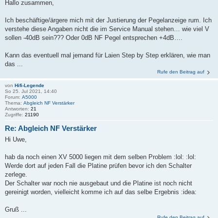
Hallo zusammen,
Ich beschäftige/ärgere mich mit der Justierung der Pegelanzeige rum. Ich
verstehe diese Angaben nicht die im Service Manual stehen… wie viel V
sollen -40dB sein??? Oder 0dB NF Pegel entsprechen +4dB….
Kann das eventuell mal jemand für Laien Step by Step erklären, wie man
das ...
Rufe den Beitrag auf
von
Hifi-Legende
So 25. Jul 2021, 14:40
Forum:
A5000
Thema:
Abgleich NF Verstärker
Antworten:
21
Zugriffe:
21190
Re: Abgleich NF Verstärker
Hi Uwe,
hab da noch einen XV 5000 liegen mit dem selben Problem :lol: :lol:
Werde dort auf jeden Fall die Platine prüfen bevor ich den Schalter
zerlege.
Der Schalter war noch nie ausgebaut und die Platine ist noch nicht
gereinigt worden, vielleicht komme ich auf das selbe Ergebnis :idea:
Gruß ...
Rufe den Beitrag auf