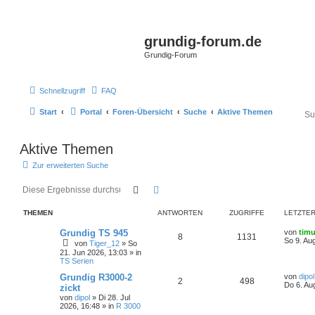
grundig-forum.de
Grundig-Forum
Schnellzugriff
FAQ
Start
Portal
Foren-Übersicht
Suche
Aktive Themen
Aktive Themen
Zur erweiterten Suche
Suche
Erweiterte Suche
THEMEN
ANTWORTEN
ZUGRIFFE
LETZTER
L
Grundig TS 945
von
tim
A
Z
8
1131
e
So 9. Au
von
Tiger_12
»
So
t
21. Jun 2026, 13:03
» in
n
u
z
TS Serien
t
t
g
e
L
Grundig R3000-2
von
dipol
A
Z
2
498
r
e
Do 6. Au
zickt
w
r
B
t
von
dipol
»
Di 28. Jul
n
u
e
z
2026, 16:48
» in
R 3000
i
o
i
t