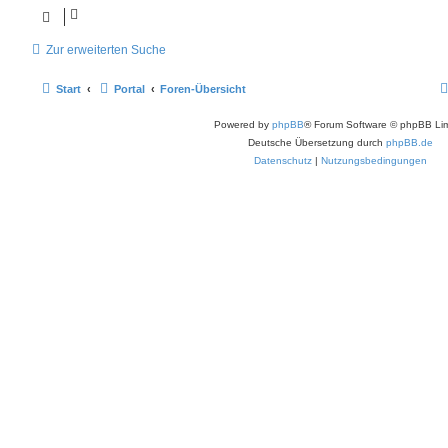
t
t
g
e
r
r
r
f
a
w
r
B
g
e
t
f
Zur erweiterten Suche
i
o
i
t
e
e
r
r
f
a
Start
Portal
Foren-Übersicht
n
g
t
f
Powered by
phpBB
® Forum Software © phpBB Lim
e
e
Deutsche Übersetzung durch
phpBB.de
n
Datenschutz
|
Nutzungsbedingungen