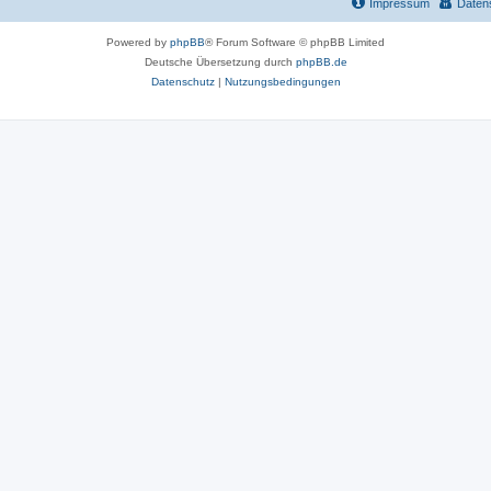
Impressum
Daten
r
Powered by
phpBB
® Forum Software © phpBB Limited
t
Deutsche Übersetzung durch
phpBB.de
e
Datenschutz
|
Nutzungsbedingungen
n