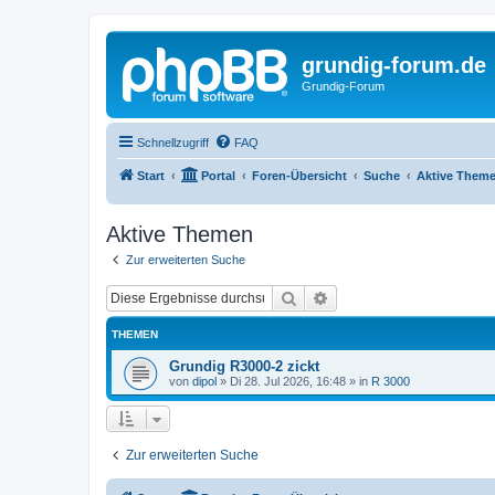
grundig-forum.de
Grundig-Forum
Schnellzugriff
FAQ
Start
Portal
Foren-Übersicht
Suche
Aktive Them
Aktive Themen
Zur erweiterten Suche
Suche
Erweiterte Suche
THEMEN
Grundig R3000-2 zickt
von
dipol
»
Di 28. Jul 2026, 16:48
» in
R 3000
Zur erweiterten Suche