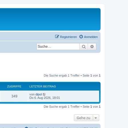
Registrieren
Anmelden
Suche
Erweiterte Suche
Die Suche ergab 1 Treffer • Seite
1
von
1
ZUGRIFFE
LETZTER BEITRAG
L
von
dipol
Z
349
e
Do 6. Aug 2026, 18:01
t
u
z
Die Suche ergab 1 Treffer • Seite
1
von
1
t
g
e
r
Gehe zu
r
B
e
i
i