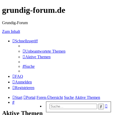
grundig-forum.de
Grundig-Forum
Zum Inhalt
Schnellzugriff
Unbeantwortete Themen
Aktive Themen
Suche
FAQ
Anmelden
Registrieren
Start
Portal
Foren-Übersicht
Suche
Aktive Themen
Suche
Erwe
Suche
Suc
Aktive Themen