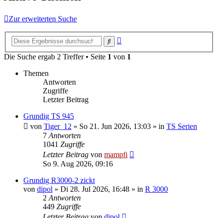
Zur erweiterten Suche
Erweiterte
Suche
Suche
Die Suche ergab 2 Treffer • Seite
1
von
1
Themen
Antworten
Zugriffe
Letzter Beitrag
Grundig TS 945
von
Tiger_12
»
So 21. Jun 2026, 13:03
» in
TS Serien
7
Antworten
1041
Zugriffe
Letzter Beitrag
von
mampfi
So 9. Aug 2026, 09:16
Grundig R3000-2 zickt
von
dipol
»
Di 28. Jul 2026, 16:48
» in
R 3000
2
Antworten
449
Zugriffe
Letzter Beitrag
von
dipol