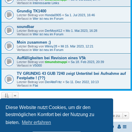
Verfasst in
Interessante Links
Grundig TK1400
Letzter Beitrag von
Honda0905
«
Sa 1. Jul 2023, 16:46
Verfasst in
Wer ist neu im Forum
soundbar
Letzter Beitrag von
DerMosi412
«
Mo 1. Mai 2023, 16:28
Verfasst in
Wer ist neu im Forum
Moin zusammen ;)
Letzter Beitrag von
Winny28
«
Mi 15. Mär 2023, 12:21
Verfasst in
Wer ist neu im Forum
Auffälligkeiten bei Revision eines V5k
Letzter Beitrag von
timundstruppi
«
Sa 18. Feb 2023, 20:39
Verfasst in
V5000
TV GRUNDIG 43 GUB 7240 zeigt Untertitel bei Aufnahme auf
Festplatte ! (??)
Letzter Beitrag von
DerAlteFritz
«
So 11. Dez 2022, 10:13
Verfasst in
Flat
1
2
3
Nächste
Die Suche ergab 68 Treffer
Diese Website nutzt Cookies, um dir den
bestmöglichen Komfort bei der Nutzung zu
Gehe zu
bieten.
Mehr erfahren
Start
Portal
Foren-Übersicht