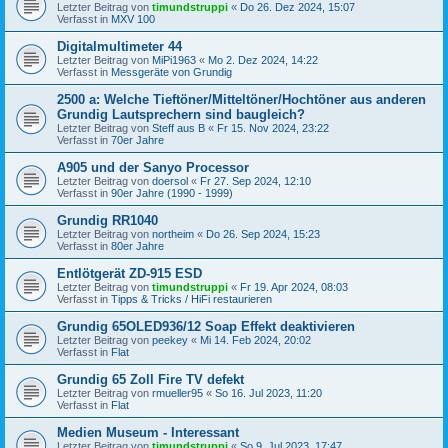
Letzter Beitrag von
timundstruppi
«
Do 26. Dez 2024, 15:07
Verfasst in
MXV 100
Digitalmultimeter 44
Letzter Beitrag von
MiPi1963
«
Mo 2. Dez 2024, 14:22
Verfasst in
Messgeräte von Grundig
2500 a: Welche Tieftöner/Mitteltöner/Hochtöner aus anderen
Grundig Lautsprechern sind baugleich?
Letzter Beitrag von
Steff aus B
«
Fr 15. Nov 2024, 23:22
Verfasst in
70er Jahre
A905 und der Sanyo Processor
Letzter Beitrag von
doersol
«
Fr 27. Sep 2024, 12:10
Verfasst in
90er Jahre (1990 - 1999)
Grundig RR1040
Letzter Beitrag von
northeim
«
Do 26. Sep 2024, 15:23
Verfasst in
80er Jahre
Entlötgerät ZD-915 ESD
Letzter Beitrag von
timundstruppi
«
Fr 19. Apr 2024, 08:03
Verfasst in
Tipps & Tricks / HiFi restaurieren
Grundig 65OLED936/12 Soap Effekt deaktivieren
Letzter Beitrag von
peekey
«
Mi 14. Feb 2024, 20:02
Verfasst in
Flat
Grundig 65 Zoll Fire TV defekt
Letzter Beitrag von
rmueller95
«
So 16. Jul 2023, 11:20
Verfasst in
Flat
Medien Museum - Interessant
Letzter Beitrag von
timundstruppi
«
So 9. Jul 2023, 17:47