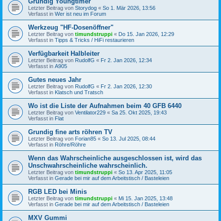
Grundig Youngtimer
Letzter Beitrag von
Storydog
«
So 1. Mär 2026, 13:56
Verfasst in
Wer ist neu im Forum
Werkzeug "HF-Dosenöffner"
Letzter Beitrag von
timundstruppi
«
Do 15. Jan 2026, 12:29
Verfasst in
Tipps & Tricks / HiFi restaurieren
Verfügbarkeit Halbleiter
Letzter Beitrag von
RudolfG
«
Fr 2. Jan 2026, 12:34
Verfasst in
A905
Gutes neues Jahr
Letzter Beitrag von
RudolfG
«
Fr 2. Jan 2026, 12:30
Verfasst in
Klatsch und Tratsch
Wo ist die Liste der Aufnahmen beim 40 GFB 6440
Letzter Beitrag von
Ventilator229
«
Sa 25. Okt 2025, 19:43
Verfasst in
Flat
Grundig fine arts röhren TV
Letzter Beitrag von
Forian85
«
So 13. Jul 2025, 08:44
Verfasst in
Röhre/Röhre
Wenn das Wahrscheinliche ausgeschlossen ist, wird das
Unschwahrscheinliche wahrscheinlich.
Letzter Beitrag von
timundstruppi
«
So 13. Apr 2025, 11:05
Verfasst in
Gerade bei mir auf dem Arbeitstisch / Basteleien
RGB LED bei Minis
Letzter Beitrag von
timundstruppi
«
Mi 15. Jan 2025, 13:48
Verfasst in
Gerade bei mir auf dem Arbeitstisch / Basteleien
MXV Gummi