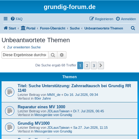
grundig-forum.de
FAQ
Registrieren
Anmelden
S
Start
Portal
Foren-Übersicht
Suche
Unbeantwortete Themen
u
Unbeantwortete Themen
c
Zur erweiterten Suche
h
Suche
Erweiterte Suche
e
1
2
3
Nächste
Die Suche ergab 68 Treffer
Themen
Titel: Suche Unterstützung: Zahnradtausch bei Grundig RR
1140
Letzter Beitrag von
MMX_de
«
Do 16. Jul 2026, 09:34
Verfasst in
80er Jahre
Reparatur eines MV 1000
Letzter Beitrag von
JDLausTaiwan
«
Di 7. Jul 2026, 06:45
Verfasst in
Messgeräte von Grundig
Grundig MV1000
Letzter Beitrag von
JDLausTaiwan
«
Sa 27. Jun 2026, 11:15
Verfasst in
Messgeräte von Grundig