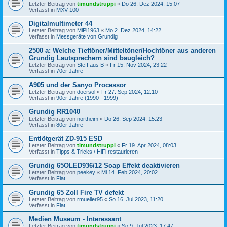
Letzter Beitrag von
timundstruppi
«
Do 26. Dez 2024, 15:07
Verfasst in
MXV 100
Digitalmultimeter 44
Letzter Beitrag von
MiPi1963
«
Mo 2. Dez 2024, 14:22
Verfasst in
Messgeräte von Grundig
2500 a: Welche Tieftöner/Mitteltöner/Hochtöner aus anderen
Grundig Lautsprechern sind baugleich?
Letzter Beitrag von
Steff aus B
«
Fr 15. Nov 2024, 23:22
Verfasst in
70er Jahre
A905 und der Sanyo Processor
Letzter Beitrag von
doersol
«
Fr 27. Sep 2024, 12:10
Verfasst in
90er Jahre (1990 - 1999)
Grundig RR1040
Letzter Beitrag von
northeim
«
Do 26. Sep 2024, 15:23
Verfasst in
80er Jahre
Entlötgerät ZD-915 ESD
Letzter Beitrag von
timundstruppi
«
Fr 19. Apr 2024, 08:03
Verfasst in
Tipps & Tricks / HiFi restaurieren
Grundig 65OLED936/12 Soap Effekt deaktivieren
Letzter Beitrag von
peekey
«
Mi 14. Feb 2024, 20:02
Verfasst in
Flat
Grundig 65 Zoll Fire TV defekt
Letzter Beitrag von
rmueller95
«
So 16. Jul 2023, 11:20
Verfasst in
Flat
Medien Museum - Interessant
Letzter Beitrag von
timundstruppi
«
So 9. Jul 2023, 17:47