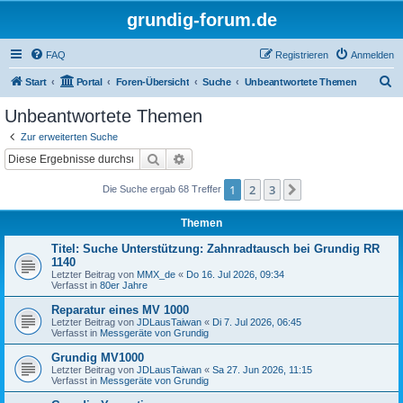
grundig-forum.de
FAQ
Registrieren
Anmelden
S
Start
Portal
Foren-Übersicht
Suche
Unbeantwortete Themen
u
Unbeantwortete Themen
c
Zur erweiterten Suche
h
Suche
Erweiterte Suche
e
1
2
3
Nächste
Die Suche ergab 68 Treffer
Themen
Titel: Suche Unterstützung: Zahnradtausch bei Grundig RR
1140
Letzter Beitrag von
MMX_de
«
Do 16. Jul 2026, 09:34
Verfasst in
80er Jahre
Reparatur eines MV 1000
Letzter Beitrag von
JDLausTaiwan
«
Di 7. Jul 2026, 06:45
Verfasst in
Messgeräte von Grundig
Grundig MV1000
Letzter Beitrag von
JDLausTaiwan
«
Sa 27. Jun 2026, 11:15
Verfasst in
Messgeräte von Grundig