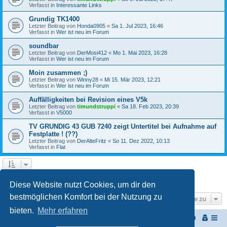
Verfasst in
Interessante Links
Grundig TK1400
Letzter Beitrag von
Honda0905
«
Sa 1. Jul 2023, 16:46
Verfasst in
Wer ist neu im Forum
soundbar
Letzter Beitrag von
DerMosi412
«
Mo 1. Mai 2023, 16:28
Verfasst in
Wer ist neu im Forum
Moin zusammen ;)
Letzter Beitrag von
Winny28
«
Mi 15. Mär 2023, 12:21
Verfasst in
Wer ist neu im Forum
Auffälligkeiten bei Revision eines V5k
Letzter Beitrag von
timundstruppi
«
Sa 18. Feb 2023, 20:39
Verfasst in
V5000
TV GRUNDIG 43 GUB 7240 zeigt Untertitel bei Aufnahme auf
Festplatte ! (??)
Letzter Beitrag von
DerAlteFritz
«
So 11. Dez 2022, 10:13
Verfasst in
Flat
1
2
3
Nächste
Die Suche ergab 68 Treffer
Diese Website nutzt Cookies, um dir den
bestmöglichen Komfort bei der Nutzung zu
Gehe zu
bieten.
Mehr erfahren
Start
Portal
Foren-Übersicht