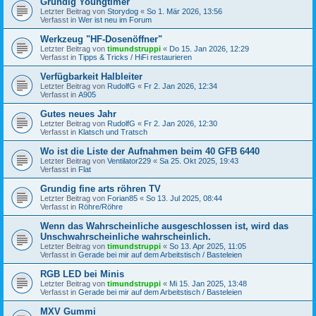
Grundig Youngtimer
Letzter Beitrag von
Storydog
«
So 1. Mär 2026, 13:56
Verfasst in
Wer ist neu im Forum
Werkzeug "HF-Dosenöffner"
Letzter Beitrag von
timundstruppi
«
Do 15. Jan 2026, 12:29
Verfasst in
Tipps & Tricks / HiFi restaurieren
Verfügbarkeit Halbleiter
Letzter Beitrag von
RudolfG
«
Fr 2. Jan 2026, 12:34
Verfasst in
A905
Gutes neues Jahr
Letzter Beitrag von
RudolfG
«
Fr 2. Jan 2026, 12:30
Verfasst in
Klatsch und Tratsch
Wo ist die Liste der Aufnahmen beim 40 GFB 6440
Letzter Beitrag von
Ventilator229
«
Sa 25. Okt 2025, 19:43
Verfasst in
Flat
Grundig fine arts röhren TV
Letzter Beitrag von
Forian85
«
So 13. Jul 2025, 08:44
Verfasst in
Röhre/Röhre
Wenn das Wahrscheinliche ausgeschlossen ist, wird das
Unschwahrscheinliche wahrscheinlich.
Letzter Beitrag von
timundstruppi
«
So 13. Apr 2025, 11:05
Verfasst in
Gerade bei mir auf dem Arbeitstisch / Basteleien
RGB LED bei Minis
Letzter Beitrag von
timundstruppi
«
Mi 15. Jan 2025, 13:48
Verfasst in
Gerade bei mir auf dem Arbeitstisch / Basteleien
MXV Gummi