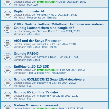
Letzter Beitrag von
timundstruppi
«
Do 26. Dez 2024, 15:07
Verfasst in
MXV 100
Digitalmultimeter 44
Letzter Beitrag von
MiPi1963
«
Mo 2. Dez 2024, 14:22
Verfasst in
Messgeräte von Grundig
2500 a: Welche Tieftöner/Mitteltöner/Hochtöner aus anderen
Grundig Lautsprechern sind baugleich?
Letzter Beitrag von
Steff aus B
«
Fr 15. Nov 2024, 23:22
Verfasst in
70er Jahre
A905 und der Sanyo Processor
Letzter Beitrag von
doersol
«
Fr 27. Sep 2024, 12:10
Verfasst in
90er Jahre (1990 - 1999)
Grundig RR1040
Letzter Beitrag von
northeim
«
Do 26. Sep 2024, 15:23
Verfasst in
80er Jahre
Entlötgerät ZD-915 ESD
Letzter Beitrag von
timundstruppi
«
Fr 19. Apr 2024, 08:03
Verfasst in
Tipps & Tricks / HiFi restaurieren
Grundig 65OLED936/12 Soap Effekt deaktivieren
Letzter Beitrag von
peekey
«
Mi 14. Feb 2024, 20:02
Verfasst in
Flat
Grundig 65 Zoll Fire TV defekt
Letzter Beitrag von
rmueller95
«
So 16. Jul 2023, 11:20
Verfasst in
Flat
Medien Museum - Interessant
Letzter Beitrag von
timundstruppi
«
So 9. Jul 2023, 17:47