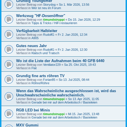
Grundig Youngtimer
Letzter Beitrag von
Storydog
«
So 1. Mär 2026, 13:56
Verfasst in
Wer ist neu im Forum
Werkzeug "HF-Dosenöffner"
Letzter Beitrag von
timundstruppi
«
Do 15. Jan 2026, 12:29
Verfasst in
Tipps & Tricks / HiFi restaurieren
Verfügbarkeit Halbleiter
Letzter Beitrag von
RudolfG
«
Fr 2. Jan 2026, 12:34
Verfasst in
A905
Gutes neues Jahr
Letzter Beitrag von
RudolfG
«
Fr 2. Jan 2026, 12:30
Verfasst in
Klatsch und Tratsch
Wo ist die Liste der Aufnahmen beim 40 GFB 6440
Letzter Beitrag von
Ventilator229
«
Sa 25. Okt 2025, 19:43
Verfasst in
Flat
Grundig fine arts röhren TV
Letzter Beitrag von
Forian85
«
So 13. Jul 2025, 08:44
Verfasst in
Röhre/Röhre
Wenn das Wahrscheinliche ausgeschlossen ist, wird das
Unschwahrscheinliche wahrscheinlich.
Letzter Beitrag von
timundstruppi
«
So 13. Apr 2025, 11:05
Verfasst in
Gerade bei mir auf dem Arbeitstisch / Basteleien
RGB LED bei Minis
Letzter Beitrag von
timundstruppi
«
Mi 15. Jan 2025, 13:48
Verfasst in
Gerade bei mir auf dem Arbeitstisch / Basteleien
MXV Gummi