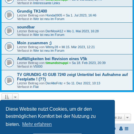
Verfasst in
Interessante Links
Grundig TK1400
Letzter Beitrag von
Honda0905
«
Sa 1. Jul 2023, 16:46
Verfasst in
Wer ist neu im Forum
soundbar
Letzter Beitrag von
DerMosi412
«
Mo 1. Mai 2023, 16:28
Verfasst in
Wer ist neu im Forum
Moin zusammen ;)
Letzter Beitrag von
Winny28
«
Mi 15. Mär 2023, 12:21
Verfasst in
Wer ist neu im Forum
Auffälligkeiten bei Revision eines V5k
Letzter Beitrag von
timundstruppi
«
Sa 18. Feb 2023, 20:39
Verfasst in
V5000
TV GRUNDIG 43 GUB 7240 zeigt Untertitel bei Aufnahme auf
Festplatte ! (??)
Letzter Beitrag von
DerAlteFritz
«
So 11. Dez 2022, 10:13
Verfasst in
Flat
1
2
3
Nächste
Die Suche ergab 68 Treffer
Diese Website nutzt Cookies, um dir den
bestmöglichen Komfort bei der Nutzung zu
Gehe zu
bieten.
Mehr erfahren
Start
Portal
Foren-Übersicht