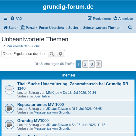
grundig-forum.de
FAQ
Registrieren
Anmelden
S
Start
Portal
Foren-Übersicht
Suche
Unbeantwortete Themen
u
Unbeantwortete Themen
c
Zur erweiterten Suche
h
Suche
Erweiterte Suche
e
1
2
3
Nächste
Die Suche ergab 68 Treffer
Themen
Titel: Suche Unterstützung: Zahnradtausch bei Grundig RR
1140
Letzter Beitrag von
MMX_de
«
Do 16. Jul 2026, 09:34
Verfasst in
80er Jahre
Reparatur eines MV 1000
Letzter Beitrag von
JDLausTaiwan
«
Di 7. Jul 2026, 06:45
Verfasst in
Messgeräte von Grundig
Grundig MV1000
Letzter Beitrag von
JDLausTaiwan
«
Sa 27. Jun 2026, 11:15
Verfasst in
Messgeräte von Grundig