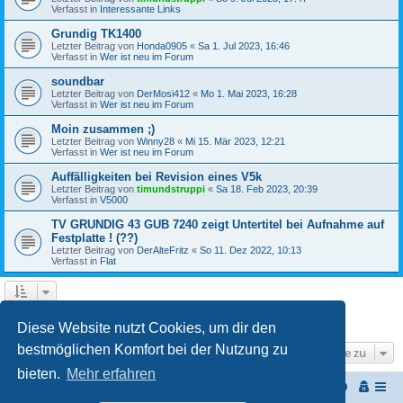
Verfasst in
Interessante Links
Grundig TK1400
Letzter Beitrag von
Honda0905
«
Sa 1. Jul 2023, 16:46
Verfasst in
Wer ist neu im Forum
soundbar
Letzter Beitrag von
DerMosi412
«
Mo 1. Mai 2023, 16:28
Verfasst in
Wer ist neu im Forum
Moin zusammen ;)
Letzter Beitrag von
Winny28
«
Mi 15. Mär 2023, 12:21
Verfasst in
Wer ist neu im Forum
Auffälligkeiten bei Revision eines V5k
Letzter Beitrag von
timundstruppi
«
Sa 18. Feb 2023, 20:39
Verfasst in
V5000
TV GRUNDIG 43 GUB 7240 zeigt Untertitel bei Aufnahme auf
Festplatte ! (??)
Letzter Beitrag von
DerAlteFritz
«
So 11. Dez 2022, 10:13
Verfasst in
Flat
1
2
3
Nächste
Die Suche ergab 68 Treffer
Diese Website nutzt Cookies, um dir den
bestmöglichen Komfort bei der Nutzung zu
Gehe zu
bieten.
Mehr erfahren
Start
Portal
Foren-Übersicht