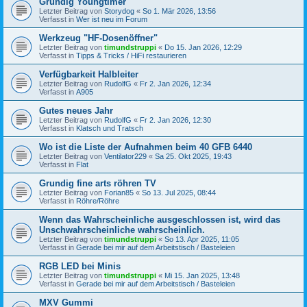
Grundig Youngtimer
Letzter Beitrag von
Storydog
«
So 1. Mär 2026, 13:56
Verfasst in
Wer ist neu im Forum
Werkzeug "HF-Dosenöffner"
Letzter Beitrag von
timundstruppi
«
Do 15. Jan 2026, 12:29
Verfasst in
Tipps & Tricks / HiFi restaurieren
Verfügbarkeit Halbleiter
Letzter Beitrag von
RudolfG
«
Fr 2. Jan 2026, 12:34
Verfasst in
A905
Gutes neues Jahr
Letzter Beitrag von
RudolfG
«
Fr 2. Jan 2026, 12:30
Verfasst in
Klatsch und Tratsch
Wo ist die Liste der Aufnahmen beim 40 GFB 6440
Letzter Beitrag von
Ventilator229
«
Sa 25. Okt 2025, 19:43
Verfasst in
Flat
Grundig fine arts röhren TV
Letzter Beitrag von
Forian85
«
So 13. Jul 2025, 08:44
Verfasst in
Röhre/Röhre
Wenn das Wahrscheinliche ausgeschlossen ist, wird das
Unschwahrscheinliche wahrscheinlich.
Letzter Beitrag von
timundstruppi
«
So 13. Apr 2025, 11:05
Verfasst in
Gerade bei mir auf dem Arbeitstisch / Basteleien
RGB LED bei Minis
Letzter Beitrag von
timundstruppi
«
Mi 15. Jan 2025, 13:48
Verfasst in
Gerade bei mir auf dem Arbeitstisch / Basteleien
MXV Gummi