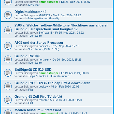
Letzter Beitrag von
timundstruppi
«
Do 26. Dez 2024, 15:07
Verfasst in
MXV 100
Digitalmultimeter 44
Letzter Beitrag von
MiPi1963
«
Mo 2. Dez 2024, 14:22
Verfasst in
Messgeräte von Grundig
2500 a: Welche Tieftöner/Mitteltöner/Hochtöner aus anderen
Grundig Lautsprechern sind baugleich?
Letzter Beitrag von
Steff aus B
«
Fr 15. Nov 2024, 23:22
Verfasst in
70er Jahre
A905 und der Sanyo Processor
Letzter Beitrag von
doersol
«
Fr 27. Sep 2024, 12:10
Verfasst in
90er Jahre (1990 - 1999)
Grundig RR1040
Letzter Beitrag von
northeim
«
Do 26. Sep 2024, 15:23
Verfasst in
80er Jahre
Entlötgerät ZD-915 ESD
Letzter Beitrag von
timundstruppi
«
Fr 19. Apr 2024, 08:03
Verfasst in
Tipps & Tricks / HiFi restaurieren
Grundig 65OLED936/12 Soap Effekt deaktivieren
Letzter Beitrag von
peekey
«
Mi 14. Feb 2024, 20:02
Verfasst in
Flat
Grundig 65 Zoll Fire TV defekt
Letzter Beitrag von
rmueller95
«
So 16. Jul 2023, 11:20
Verfasst in
Flat
Medien Museum - Interessant
Letzter Beitrag von
timundstruppi
«
So 9. Jul 2023, 17:47