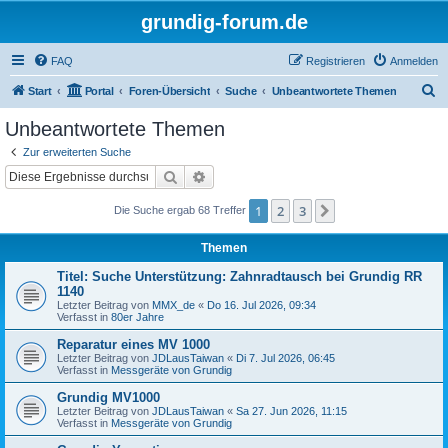
grundig-forum.de
FAQ
Registrieren
Anmelden
S
Start
Portal
Foren-Übersicht
Suche
Unbeantwortete Themen
u
Unbeantwortete Themen
c
Zur erweiterten Suche
h
Suche
Erweiterte Suche
e
1
2
3
Nächste
Die Suche ergab 68 Treffer
Themen
Titel: Suche Unterstützung: Zahnradtausch bei Grundig RR
1140
Letzter Beitrag von
MMX_de
«
Do 16. Jul 2026, 09:34
Verfasst in
80er Jahre
Reparatur eines MV 1000
Letzter Beitrag von
JDLausTaiwan
«
Di 7. Jul 2026, 06:45
Verfasst in
Messgeräte von Grundig
Grundig MV1000
Letzter Beitrag von
JDLausTaiwan
«
Sa 27. Jun 2026, 11:15
Verfasst in
Messgeräte von Grundig