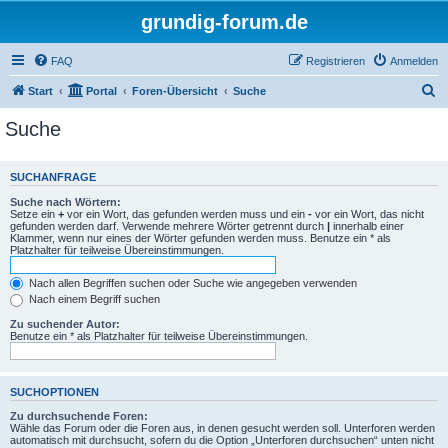
grundig-forum.de
FAQ
Registrieren
Anmelden
S
Start
Portal
Foren-Übersicht
Suche
u
Suche
c
h
SUCHANFRAGE
e
Suche nach Wörtern:
Setze ein
+
vor ein Wort, das gefunden werden muss und ein
-
vor ein Wort, das nicht
gefunden werden darf. Verwende mehrere Wörter getrennt durch
|
innerhalb einer
Klammer, wenn nur eines der Wörter gefunden werden muss. Benutze ein * als
Platzhalter für teilweise Übereinstimmungen.
Nach allen Begriffen suchen oder Suche wie angegeben verwenden
Nach einem Begriff suchen
Zu suchender Autor:
Benutze ein * als Platzhalter für teilweise Übereinstimmungen.
SUCHOPTIONEN
Zu durchsuchende Foren:
Wähle das Forum oder die Foren aus, in denen gesucht werden soll. Unterforen werden
automatisch mit durchsucht, sofern du die Option „Unterforen durchsuchen“ unten nicht