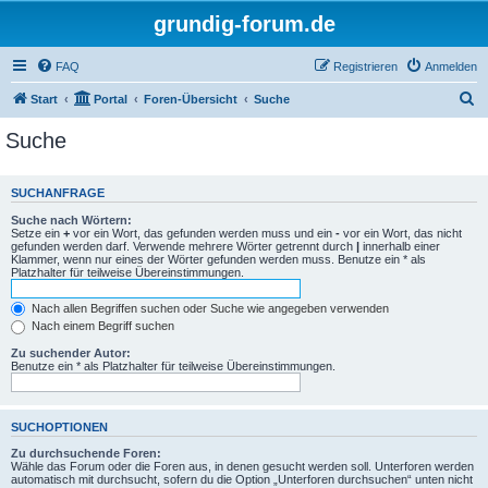
grundig-forum.de
FAQ
Registrieren
Anmelden
S
Start
Portal
Foren-Übersicht
Suche
u
Suche
c
h
SUCHANFRAGE
e
Suche nach Wörtern:
Setze ein
+
vor ein Wort, das gefunden werden muss und ein
-
vor ein Wort, das nicht
gefunden werden darf. Verwende mehrere Wörter getrennt durch
|
innerhalb einer
Klammer, wenn nur eines der Wörter gefunden werden muss. Benutze ein * als
Platzhalter für teilweise Übereinstimmungen.
Nach allen Begriffen suchen oder Suche wie angegeben verwenden
Nach einem Begriff suchen
Zu suchender Autor:
Benutze ein * als Platzhalter für teilweise Übereinstimmungen.
SUCHOPTIONEN
Zu durchsuchende Foren:
Wähle das Forum oder die Foren aus, in denen gesucht werden soll. Unterforen werden
automatisch mit durchsucht, sofern du die Option „Unterforen durchsuchen“ unten nicht