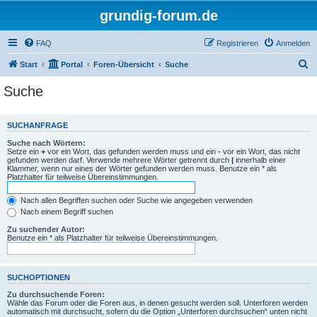
grundig-forum.de
FAQ
Registrieren
Anmelden
S
Start
Portal
Foren-Übersicht
Suche
u
Suche
c
h
SUCHANFRAGE
e
Suche nach Wörtern:
Setze ein
+
vor ein Wort, das gefunden werden muss und ein
-
vor ein Wort, das nicht
gefunden werden darf. Verwende mehrere Wörter getrennt durch
|
innerhalb einer
Klammer, wenn nur eines der Wörter gefunden werden muss. Benutze ein * als
Platzhalter für teilweise Übereinstimmungen.
Nach allen Begriffen suchen oder Suche wie angegeben verwenden
Nach einem Begriff suchen
Zu suchender Autor:
Benutze ein * als Platzhalter für teilweise Übereinstimmungen.
SUCHOPTIONEN
Zu durchsuchende Foren:
Wähle das Forum oder die Foren aus, in denen gesucht werden soll. Unterforen werden
automatisch mit durchsucht, sofern du die Option „Unterforen durchsuchen“ unten nicht