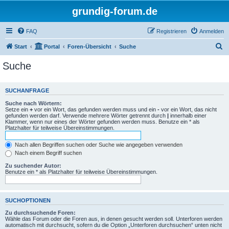
grundig-forum.de
FAQ
Registrieren
Anmelden
S
Start
Portal
Foren-Übersicht
Suche
u
Suche
c
h
SUCHANFRAGE
e
Suche nach Wörtern:
Setze ein
+
vor ein Wort, das gefunden werden muss und ein
-
vor ein Wort, das nicht
gefunden werden darf. Verwende mehrere Wörter getrennt durch
|
innerhalb einer
Klammer, wenn nur eines der Wörter gefunden werden muss. Benutze ein * als
Platzhalter für teilweise Übereinstimmungen.
Nach allen Begriffen suchen oder Suche wie angegeben verwenden
Nach einem Begriff suchen
Zu suchender Autor:
Benutze ein * als Platzhalter für teilweise Übereinstimmungen.
SUCHOPTIONEN
Zu durchsuchende Foren:
Wähle das Forum oder die Foren aus, in denen gesucht werden soll. Unterforen werden
automatisch mit durchsucht, sofern du die Option „Unterforen durchsuchen“ unten nicht