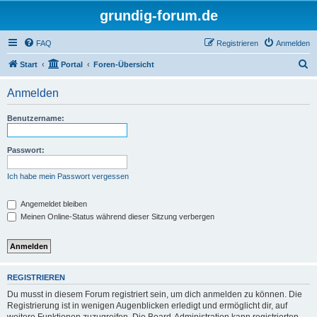
grundig-forum.de
FAQ
Registrieren
Anmelden
S
Start
Portal
Foren-Übersicht
u
Anmelden
c
h
Benutzername:
e
Passwort:
Ich habe mein Passwort vergessen
Angemeldet bleiben
Meinen Online-Status während dieser Sitzung verbergen
REGISTRIEREN
Du musst in diesem Forum registriert sein, um dich anmelden zu können. Die
Registrierung ist in wenigen Augenblicken erledigt und ermöglicht dir, auf
weitere Funktionen zuzugreifen. Die Board-Administration kann registrierten