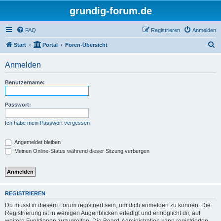
grundig-forum.de
FAQ
Registrieren
Anmelden
S
Start
Portal
Foren-Übersicht
u
Anmelden
c
h
Benutzername:
e
Passwort:
Ich habe mein Passwort vergessen
Angemeldet bleiben
Meinen Online-Status während dieser Sitzung verbergen
REGISTRIEREN
Du musst in diesem Forum registriert sein, um dich anmelden zu können. Die
Registrierung ist in wenigen Augenblicken erledigt und ermöglicht dir, auf
weitere Funktionen zuzugreifen. Die Board-Administration kann registrierten