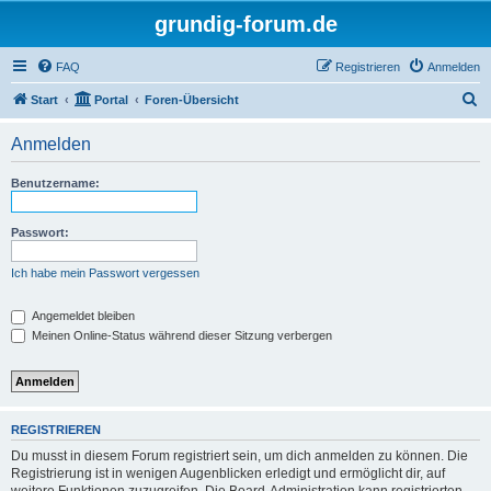
grundig-forum.de
FAQ
Registrieren
Anmelden
S
Start
Portal
Foren-Übersicht
u
Anmelden
c
h
Benutzername:
e
Passwort:
Ich habe mein Passwort vergessen
Angemeldet bleiben
Meinen Online-Status während dieser Sitzung verbergen
REGISTRIEREN
Du musst in diesem Forum registriert sein, um dich anmelden zu können. Die
Registrierung ist in wenigen Augenblicken erledigt und ermöglicht dir, auf
weitere Funktionen zuzugreifen. Die Board-Administration kann registrierten