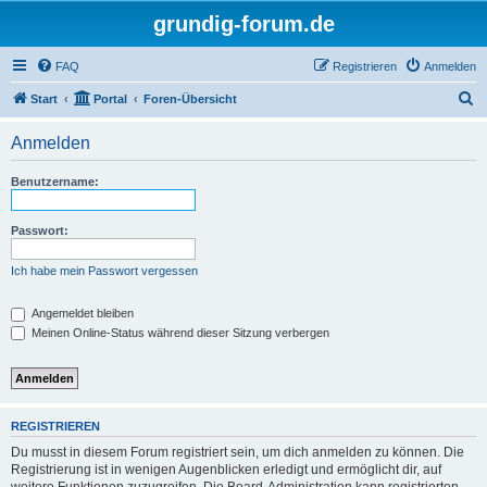
grundig-forum.de
FAQ
Registrieren
Anmelden
S
Start
Portal
Foren-Übersicht
u
Anmelden
c
h
Benutzername:
e
Passwort:
Ich habe mein Passwort vergessen
Angemeldet bleiben
Meinen Online-Status während dieser Sitzung verbergen
REGISTRIEREN
Du musst in diesem Forum registriert sein, um dich anmelden zu können. Die
Registrierung ist in wenigen Augenblicken erledigt und ermöglicht dir, auf
weitere Funktionen zuzugreifen. Die Board-Administration kann registrierten