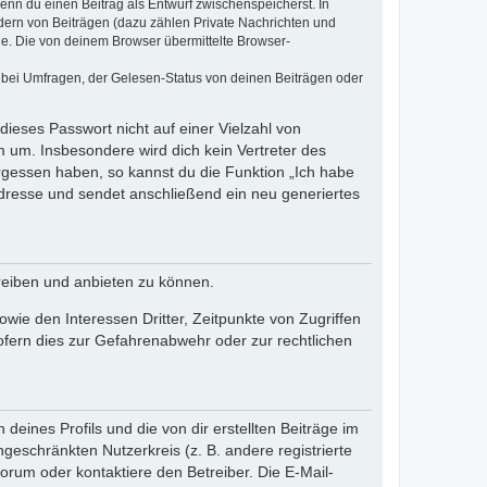
wenn du einen Beitrag als Entwurf zwischenspeicherst. In
dern von Beiträgen (dazu zählen Private Nachrichten und
e. Die von deinem Browser übermittelte Browser-
 bei Umfragen, der Gelesen-Status von deinen Beiträgen oder
dieses Passwort nicht auf einer Vielzahl von
 um. Insbesondere wird dich kein Vertreter des
ergessen haben, so kannst du die Funktion „Ich habe
resse und sendet anschließend ein neu generiertes
reiben und anbieten zu können.
ie den Interessen Dritter, Zeitpunkte von Zugriffen
fern dies zur Gefahrenabwehr oder zur rechtlichen
eines Profils und die von dir erstellten Beiträge im
ngeschränkten Nutzerkreis (z. B. andere registrierte
rum oder kontaktiere den Betreiber. Die E-Mail-