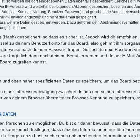
llst, so werden die dort eingegebenen Daten ebenfalls gespeichert. Gleiches gilt, 
Die IP-Adresse wird weiterhin bei folgenden Aktionen gespeichert: Löschen und Än
l-Adresse, Kontoaktivierung, Benutzer-Passwort) und gescheiterte Anmeldeversuch
ine?“-Funktion angezeigt und nicht dauerhaft gespeichert.
 dass weitere Daten gespeichert werden. Dazu gehören dein Abstimmungsverhalten
gungsfunktionen.
(Hash) gespeichert, so dass es sicher ist. Jedoch wird dir empfohlen, 
ssel zu deinem Benutzerkonto für das Board, also geh mit ihm sorgsam
htigterweise nach deinem Passwort fragen. Solltest du dein Passwort v
are fragt dich dann nach deinem Benutzernamen und deiner E-Mail-Ad
Board zugreifen kannst.
en und oben näher spezifizierten Daten zu speichern, um das Board bet
en einer Interessenabwägung zwischen deinen und seinen Interessen sow
r von deinem Browser übermittelter Browser-Kennung zu speichern, so
R DATEN
n Personen zu ermöglichen. Du bist dir daher bewusst, dass die Daten d
ber kann jedoch festlegen, dass einzelne Informationen nur für einen ei
n du Fragen dazu hast, suche nach entsprechenden Informationen im Fo