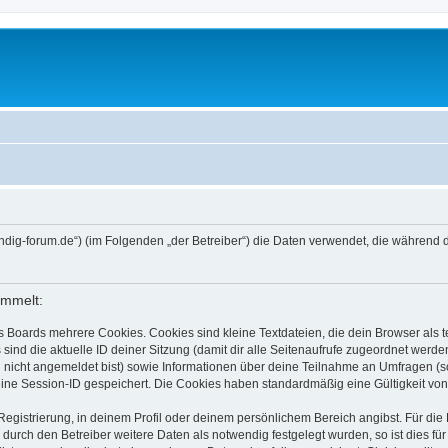
/grundig-forum.de“) (im Folgenden „der Betreiber“) die Daten verwendet, die währe
ammelt:
s Boards mehrere Cookies. Cookies sind kleine Textdateien, die dein Browser als
 sind die aktuelle ID deiner Sitzung (damit dir alle Seitenaufrufe zugeordnet werd
u nicht angemeldet bist) sowie Informationen über deine Teilnahme an Umfragen (s
eine Session-ID gespeichert. Die Cookies haben standardmäßig eine Gültigkeit von 
Registrierung, in deinem Profil oder deinem persönlichem Bereich angibst. Für di
rch den Betreiber weitere Daten als notwendig festgelegt wurden, so ist dies für 