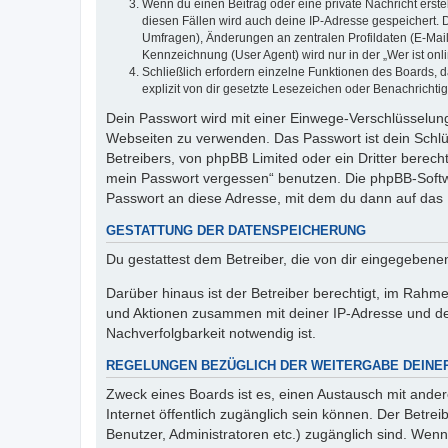
Wenn du einen Beitrag oder eine private Nachricht erste
diesen Fällen wird auch deine IP-Adresse gespeichert. 
Umfragen), Änderungen an zentralen Profildaten (E-Mai
Kennzeichnung (User Agent) wird nur in der „Wer ist onl
Schließlich erfordern einzelne Funktionen des Boards,
explizit von dir gesetzte Lesezeichen oder Benachrichti
Dein Passwort wird mit einer Einwege-Verschlüsselung 
Webseiten zu verwenden. Das Passwort ist dein Schlü
Betreibers, von phpBB Limited oder ein Dritter berec
mein Passwort vergessen“ benutzen. Die phpBB-Softw
Passwort an diese Adresse, mit dem du dann auf das 
GESTATTUNG DER DATENSPEICHERUNG
Du gestattest dem Betreiber, die von dir eingegeben
Darüber hinaus ist der Betreiber berechtigt, im Rahm
und Aktionen zusammen mit deiner IP-Adresse und de
Nachverfolgbarkeit notwendig ist.
REGELUNGEN BEZÜGLICH DER WEITERGABE DEINE
Zweck eines Boards ist es, einen Austausch mit andere
Internet öffentlich zugänglich sein können. Der Betrei
Benutzer, Administratoren etc.) zugänglich sind. Wen