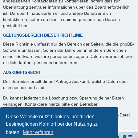
angegebenen Kontaktdaten zu kontaktieren, sofern dies zur
Übermittlung zentraler Informationen über das Board erforderlich
ist. Darüber hinaus dürfen er und andere Benutzer dich
kontaktieren, sofern du dies in deinem persönlichen Bereich
gestattet hast.
GELTUNGSBEREICH DIESER RICHTLINIE
Diese Richtlinie umfasst nur den Bereich der Seiten, die die phpBB-
Software umfassen. Sofern der Betreiber in anderen Bereichen
seiner Software weitere personenbezogene Daten verarbeitet, wird
er dich darüber gesondert informieren.
AUSKUNFTSRECHT
Der Betreiber erteilt dir auf Anfrage Auskunft, welche Daten über
dich gespeichert sind.
Du kannst jederzeit die Löschung bzw. Sperrung deiner Daten
verlangen. Kontaktiere hierzu bitte den Betreiber.
Du kannst jederzeit Deine persönlichen Profildaten als CSV-Datei
Diese Website nutzt Cookies, um dir den
runterladen.
bestmöglichen Komfort bei der Nutzung zu
bieten.
Mehr erfahren
Start
Portal
Foren-Übersicht