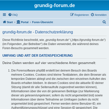
grundig-forum.de
FAQ
Registrieren
Anmelden
S
Start
Portal
Foren-Übersicht
u
grundig-forum.de - Datenschutzerklärung
c
h
Diese Richtlinie beschreibt, wie „grundig-forum.de“ („https://grundig-forum.de“)
(im Folgenden „der Betreiber“) die Daten verwendet, die während deines
e
Foren-Besuchs gesammelt werden.
UMFANG UND ART DER DATENSPEICHERUNG
Deine Daten werden auf vier verschiedene Arten gesammelt:
Die Forensoftware phpBB erstellt bei deinem Besuch des Boards
mehrere Cookies. Cookies sind kleine Textdateien, die dein Browser als
temporäre Dateien ablegt und die zwischen den einzelnen Aufrufen des
Boards erhalten bleiben. In diesen Cookies sind die aktuelle ID deiner
Sitzung (damit dir alle Seitenaufrufe zugeordnet werden können),
Informationen über die von dir gelesenen Beiträge (zur Markierung
dieser als gelesen/ungelesen; sofern du nicht angemeldet bist) sowie
Informationen über deine Teilnahme an Umfragen (sofern du nicht
angemeldet bist) gespeichert. Ferner werden deine Benutzer-ID, ein
Authentifizierungsschlüssel und eine Session-ID gespeichert. Die