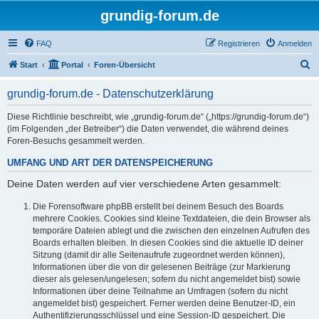
grundig-forum.de
FAQ
Registrieren
Anmelden
S
Start
Portal
Foren-Übersicht
u
grundig-forum.de - Datenschutzerklärung
c
h
Diese Richtlinie beschreibt, wie „grundig-forum.de“ („https://grundig-forum.de“)
(im Folgenden „der Betreiber“) die Daten verwendet, die während deines
e
Foren-Besuchs gesammelt werden.
UMFANG UND ART DER DATENSPEICHERUNG
Deine Daten werden auf vier verschiedene Arten gesammelt:
Die Forensoftware phpBB erstellt bei deinem Besuch des Boards
mehrere Cookies. Cookies sind kleine Textdateien, die dein Browser als
temporäre Dateien ablegt und die zwischen den einzelnen Aufrufen des
Boards erhalten bleiben. In diesen Cookies sind die aktuelle ID deiner
Sitzung (damit dir alle Seitenaufrufe zugeordnet werden können),
Informationen über die von dir gelesenen Beiträge (zur Markierung
dieser als gelesen/ungelesen; sofern du nicht angemeldet bist) sowie
Informationen über deine Teilnahme an Umfragen (sofern du nicht
angemeldet bist) gespeichert. Ferner werden deine Benutzer-ID, ein
Authentifizierungsschlüssel und eine Session-ID gespeichert. Die