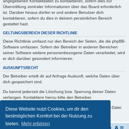
angegebenen Kontaktdaten zu kontaktieren, sofern dies zur
Übermittlung zentraler Informationen über das Board erforderlich
ist. Darüber hinaus dürfen er und andere Benutzer dich
kontaktieren, sofern du dies in deinem persönlichen Bereich
gestattet hast.
GELTUNGSBEREICH DIESER RICHTLINIE
Diese Richtlinie umfasst nur den Bereich der Seiten, die die phpBB-
Software umfassen. Sofern der Betreiber in anderen Bereichen
seiner Software weitere personenbezogene Daten verarbeitet, wird
er dich darüber gesondert informieren.
AUSKUNFTSRECHT
Der Betreiber erteilt dir auf Anfrage Auskunft, welche Daten über
dich gespeichert sind.
Du kannst jederzeit die Löschung bzw. Sperrung deiner Daten
verlangen. Kontaktiere hierzu bitte den Betreiber.
Du kannst jederzeit Deine persönlichen Profildaten als CSV-Datei
Diese Website nutzt Cookies, um dir den
runterladen.
bestmöglichen Komfort bei der Nutzung zu
bieten.
Mehr erfahren
Start
Portal
Foren-Übersicht