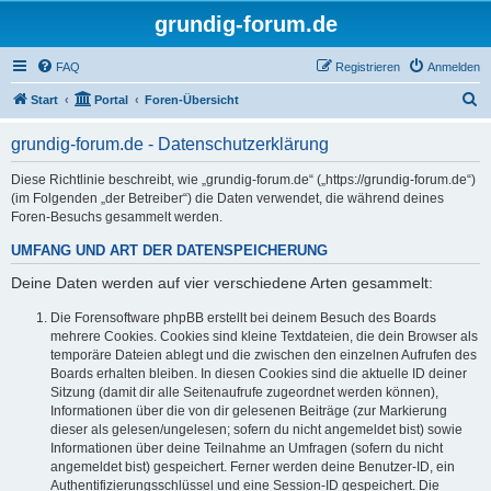
grundig-forum.de
FAQ
Registrieren
Anmelden
S
Start
Portal
Foren-Übersicht
u
grundig-forum.de - Datenschutzerklärung
c
h
Diese Richtlinie beschreibt, wie „grundig-forum.de“ („https://grundig-forum.de“)
(im Folgenden „der Betreiber“) die Daten verwendet, die während deines
e
Foren-Besuchs gesammelt werden.
UMFANG UND ART DER DATENSPEICHERUNG
Deine Daten werden auf vier verschiedene Arten gesammelt:
Die Forensoftware phpBB erstellt bei deinem Besuch des Boards
mehrere Cookies. Cookies sind kleine Textdateien, die dein Browser als
temporäre Dateien ablegt und die zwischen den einzelnen Aufrufen des
Boards erhalten bleiben. In diesen Cookies sind die aktuelle ID deiner
Sitzung (damit dir alle Seitenaufrufe zugeordnet werden können),
Informationen über die von dir gelesenen Beiträge (zur Markierung
dieser als gelesen/ungelesen; sofern du nicht angemeldet bist) sowie
Informationen über deine Teilnahme an Umfragen (sofern du nicht
angemeldet bist) gespeichert. Ferner werden deine Benutzer-ID, ein
Authentifizierungsschlüssel und eine Session-ID gespeichert. Die