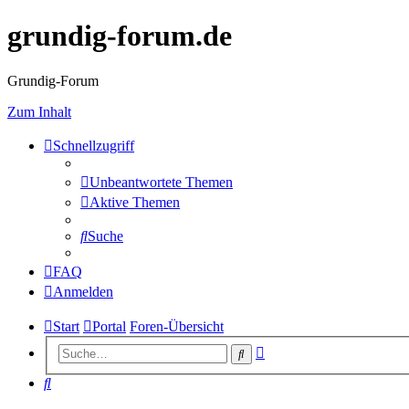
grundig-forum.de
Grundig-Forum
Zum Inhalt
Schnellzugriff
Unbeantwortete Themen
Aktive Themen
Suche
FAQ
Anmelden
Start
Portal
Foren-Übersicht
Erweiterte
Suche
Suche
Suche