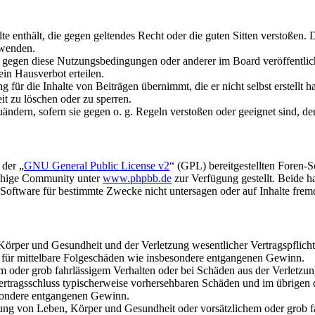
alte enthält, die gegen geltendes Recht oder die guten Sitten verstoßen. 
rwenden.
n gegen diese Nutzungsbedingungen oder anderer im Board veröffentli
in Hausverbot erteilen.
für die Inhalte von Beiträgen übernimmt, die er nicht selbst erstellt 
it zu löschen oder zu sperren.
uändern, sofern sie gegen o. g. Regeln verstoßen oder geeignet sind, 
 der „
GNU General Public License v2
“ (GPL) bereitgestellten Foren-
achige Community unter
www.phpbb.de
zur Verfügung gestellt. Beide h
oftware für bestimmte Zwecke nicht untersagen oder auf Inhalte frem
rper und Gesundheit und der Verletzung wesentlicher Vertragspflichten
ch für mittelbare Folgeschäden wie insbesondere entgangenen Gewinn.
em oder grob fahrlässigem Verhalten oder bei Schäden aus der Verletz
i Vertragsschluss typischerweise vorhersehbaren Schäden und im übrigen
besondere entgangenen Gewinn.
ng von Leben, Körper und Gesundheit oder vorsätzlichem oder grob fah