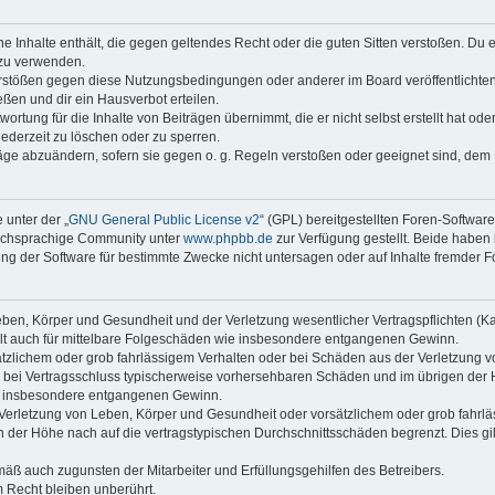
ine Inhalte enthält, die gegen geltendes Recht oder die guten Sitten verstoßen. Du 
 zu verwenden.
erstößen gegen diese Nutzungsbedingungen oder anderer im Board veröffentlichte
ßen und dir ein Hausverbot erteilen.
ortung für die Inhalte von Beiträgen übernimmt, die er nicht selbst erstellt hat od
jederzeit zu löschen oder zu sperren.
räge abzuändern, sofern sie gegen o. g. Regeln verstoßen oder geeignet sind, dem
 unter der „
GNU General Public License v2
“ (GPL) bereitgestellten Foren-Softwar
tschsprachige Community unter
www.phpbb.de
zur Verfügung gestellt. Beide haben 
g der Software für bestimmte Zwecke nicht untersagen oder auf Inhalte fremder F
ben, Körper und Gesundheit und der Verletzung wesentlicher Vertragspflichten (Kard
gilt auch für mittelbare Folgeschäden wie insbesondere entgangenen Gewinn.
ätzlichem oder grob fahrlässigem Verhalten oder bei Schäden aus der Verletzung 
 die bei Vertragsschluss typischerweise vorhersehbaren Schäden und im übrigen de
wie insbesondere entgangenen Gewinn.
erletzung von Leben, Körper und Gesundheit oder vorsätzlichem oder grob fahrläs
der Höhe nach auf die vertragstypischen Durchschnittsschäden begrenzt. Dies gi
mäß auch zugunsten der Mitarbeiter und Erfüllungsgehilfen des Betreibers.
 Recht bleiben unberührt.