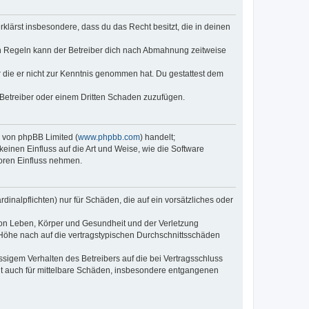
erklärst insbesondere, dass du das Recht besitzt, die in deinen
n Regeln kann der Betreiber dich nach Abmahnung zeitweise
er die er nicht zur Kenntnis genommen hat. Du gestattest dem
 Betreiber oder einem Dritten Schaden zuzufügen.
e von phpBB Limited (
www.phpbb.com
) handelt;
keinen Einfluss auf die Art und Weise, wie die Software
oren Einfluss nehmen.
inalpflichten) nur für Schäden, die auf ein vorsätzliches oder
von Leben, Körper und Gesundheit und der Verletzung
r Höhe nach auf die vertragstypischen Durchschnittsschäden
sigem Verhalten des Betreibers auf die bei Vertragsschluss
lt auch für mittelbare Schäden, insbesondere entgangenen