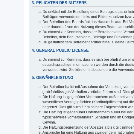
3. PFLICHTEN DES NUTZERS
Du erklärst mit der Erstellung eines Beitrags, dass er ke
Beiträgen verwendeten Links und Bilder zu setzen bzw.
Der Betreiber des Boards übt das Hausrecht aus. Bei V
oder dauerhaft von der Nutzung dieses Boards ausschlie
Du nimmst zur Kenntnis, dass der Betreiber keine Verantw
Betreiber, dein Benutzerkonto, Beiträge und Funktionen 
Du gestattest dem Betreiber darüber hinaus, deine Beit
4. GENERAL PUBLIC LICENSE
Du nimmst zur Kenntnis, dass es sich bei phpBB um eine
deutschsprachige Informationen werden durch die deu
verwendet wird. Sie können insbesondere die Verwendun
5. GEWÄHRLEISTUNG
Der Betreiber haftet mit Ausnahme der Verletzung von Le
grob fahrlässiges Verhalten zurückzuführen sind. Dies 
Die Haftung ist gegenüber Verbrauchern außer bei vors
wesentlicher Vertragspflichten (Kardinalpflichten) auf
begrenzt. Dies gilt auch für mittelbare Folgeschäden 
Die Haftung ist gegenüber Unternehmern außer bei der V
typischerweise vorhersehbaren Schäden und im Übrigen 
Gewinn.
Die Haftungsbegrenzung der Absätze a bis c gilt sinnge
Ansprüche für eine Haftung aus zwingendem nationalem