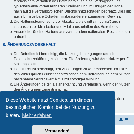
fahrlässigem Verhalten des Betreibers auf die bei Vertragsschluss
typischerweise vorhersehbaren Schäden und im Übrigen der Höhe
nach auf die vertragstypischen Durchschnittsschäden begrenzt. Dies gilt
auch für mittelbare Schäden, insbesondere entgangenen Gewinn.
Die Haftungsbegrenzung der Absätze a bis c gilt sinngemäß auch
zugunsten der Mitarbeiter und Erfüllungsgehilfen des Betreibers.
Ansprüche für eine Haftung aus zwingendem nationalem Recht bleiben
unberührt.
6. ÄNDERUNGSVORBEHALT
Der Betreiber ist berechtigt, die Nutzungsbedingungen und die
Datenschutzerklärung zu ändern. Die Änderung wird dem Nutzer per E-
Mail mitgeteilt.
Der Nutzer ist berechtigt, den Änderungen zu widersprechen. Im Falle
des Widerspruchs erlischt das zwischen dem Betreiber und dem Nutzer
bestehende Vertragsverhältnis mit sofortiger Wirkung.
Die Änderungen gelten als anerkannt und verbindlich, wenn der Nutzer
den Änderungen zugestimmt hat.
Informationen über den Umgang mit deinen persönlichen Daten
Diese Website nutzt Cookies, um dir den
sind in der Datenschutzerklärung enthalten.
bestmöglichen Komfort bei der Nutzung zu
bieten.
Mehr erfahren
Start
Portal
Foren-Übersicht
Verstanden!
Powered by
phpBB
® Forum Software © phpBB Limited