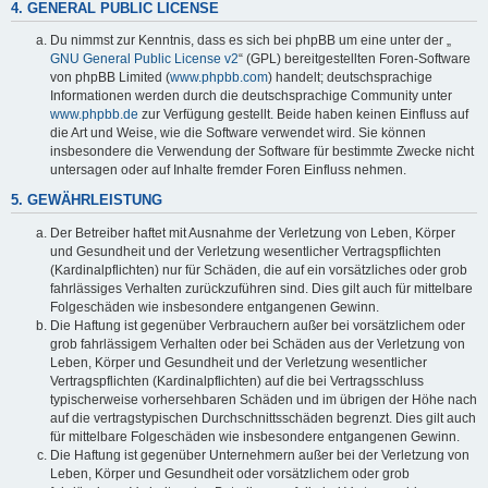
4. GENERAL PUBLIC LICENSE
Du nimmst zur Kenntnis, dass es sich bei phpBB um eine unter der „
GNU General Public License v2
“ (GPL) bereitgestellten Foren-Software
von phpBB Limited (
www.phpbb.com
) handelt; deutschsprachige
Informationen werden durch die deutschsprachige Community unter
www.phpbb.de
zur Verfügung gestellt. Beide haben keinen Einfluss auf
die Art und Weise, wie die Software verwendet wird. Sie können
insbesondere die Verwendung der Software für bestimmte Zwecke nicht
untersagen oder auf Inhalte fremder Foren Einfluss nehmen.
5. GEWÄHRLEISTUNG
Der Betreiber haftet mit Ausnahme der Verletzung von Leben, Körper
und Gesundheit und der Verletzung wesentlicher Vertragspflichten
(Kardinalpflichten) nur für Schäden, die auf ein vorsätzliches oder grob
fahrlässiges Verhalten zurückzuführen sind. Dies gilt auch für mittelbare
Folgeschäden wie insbesondere entgangenen Gewinn.
Die Haftung ist gegenüber Verbrauchern außer bei vorsätzlichem oder
grob fahrlässigem Verhalten oder bei Schäden aus der Verletzung von
Leben, Körper und Gesundheit und der Verletzung wesentlicher
Vertragspflichten (Kardinalpflichten) auf die bei Vertragsschluss
typischerweise vorhersehbaren Schäden und im übrigen der Höhe nach
auf die vertragstypischen Durchschnittsschäden begrenzt. Dies gilt auch
für mittelbare Folgeschäden wie insbesondere entgangenen Gewinn.
Die Haftung ist gegenüber Unternehmern außer bei der Verletzung von
Leben, Körper und Gesundheit oder vorsätzlichem oder grob