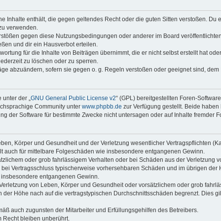
ine Inhalte enthält, die gegen geltendes Recht oder die guten Sitten verstoßen. Du 
 zu verwenden.
erstößen gegen diese Nutzungsbedingungen oder anderer im Board veröffentlichte
ßen und dir ein Hausverbot erteilen.
ortung für die Inhalte von Beiträgen übernimmt, die er nicht selbst erstellt hat od
jederzeit zu löschen oder zu sperren.
räge abzuändern, sofern sie gegen o. g. Regeln verstoßen oder geeignet sind, dem
 unter der „
GNU General Public License v2
“ (GPL) bereitgestellten Foren-Softwar
tschsprachige Community unter
www.phpbb.de
zur Verfügung gestellt. Beide haben 
g der Software für bestimmte Zwecke nicht untersagen oder auf Inhalte fremder F
ben, Körper und Gesundheit und der Verletzung wesentlicher Vertragspflichten (Kard
gilt auch für mittelbare Folgeschäden wie insbesondere entgangenen Gewinn.
ätzlichem oder grob fahrlässigem Verhalten oder bei Schäden aus der Verletzung 
 die bei Vertragsschluss typischerweise vorhersehbaren Schäden und im übrigen de
wie insbesondere entgangenen Gewinn.
erletzung von Leben, Körper und Gesundheit oder vorsätzlichem oder grob fahrläs
der Höhe nach auf die vertragstypischen Durchschnittsschäden begrenzt. Dies gi
mäß auch zugunsten der Mitarbeiter und Erfüllungsgehilfen des Betreibers.
 Recht bleiben unberührt.