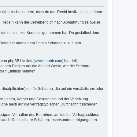
erklärst insbesondere, dass du das Recht besitzt, die in deinen
n Regeln kann der Betreiber dich nach Abmahnung zeitweise
er die er nicht zur Kenntnis genommen hat. Du gestattest dem
 Betreiber oder einem Dritten Schaden zuzufügen.
e von phpBB Limited (
www.phpbb.com
) handelt;
keinen Einfluss auf die Art und Weise, wie die Software
oren Einfluss nehmen.
inalpflichten) nur für Schäden, die auf ein vorsätzliches oder
von Leben, Körper und Gesundheit und der Verletzung
r Höhe nach auf die vertragstypischen Durchschnittsschäden
sigem Verhalten des Betreibers auf die bei Vertragsschluss
lt auch für mittelbare Schäden, insbesondere entgangenen