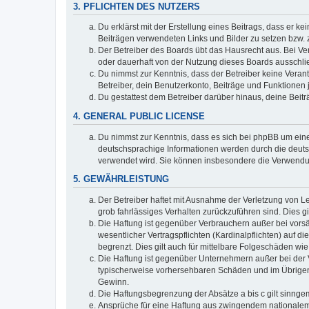
3. PFLICHTEN DES NUTZERS
Du erklärst mit der Erstellung eines Beitrags, dass er ke
Beiträgen verwendeten Links und Bilder zu setzen bzw.
Der Betreiber des Boards übt das Hausrecht aus. Bei V
oder dauerhaft von der Nutzung dieses Boards ausschlie
Du nimmst zur Kenntnis, dass der Betreiber keine Verantw
Betreiber, dein Benutzerkonto, Beiträge und Funktionen 
Du gestattest dem Betreiber darüber hinaus, deine Beit
4. GENERAL PUBLIC LICENSE
Du nimmst zur Kenntnis, dass es sich bei phpBB um eine
deutschsprachige Informationen werden durch die deu
verwendet wird. Sie können insbesondere die Verwendun
5. GEWÄHRLEISTUNG
Der Betreiber haftet mit Ausnahme der Verletzung von Le
grob fahrlässiges Verhalten zurückzuführen sind. Dies 
Die Haftung ist gegenüber Verbrauchern außer bei vors
wesentlicher Vertragspflichten (Kardinalpflichten) auf
begrenzt. Dies gilt auch für mittelbare Folgeschäden 
Die Haftung ist gegenüber Unternehmern außer bei der V
typischerweise vorhersehbaren Schäden und im Übrigen 
Gewinn.
Die Haftungsbegrenzung der Absätze a bis c gilt sinnge
Ansprüche für eine Haftung aus zwingendem nationalem