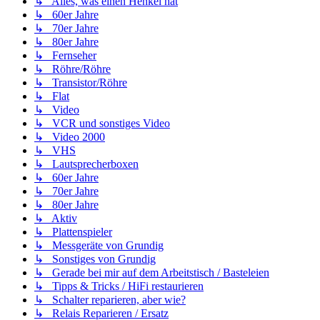
↳ Alles, was einen Henkel hat
↳ 60er Jahre
↳ 70er Jahre
↳ 80er Jahre
↳ Fernseher
↳ Röhre/Röhre
↳ Transistor/Röhre
↳ Flat
↳ Video
↳ VCR und sonstiges Video
↳ Video 2000
↳ VHS
↳ Lautsprecherboxen
↳ 60er Jahre
↳ 70er Jahre
↳ 80er Jahre
↳ Aktiv
↳ Plattenspieler
↳ Messgeräte von Grundig
↳ Sonstiges von Grundig
↳ Gerade bei mir auf dem Arbeitstisch / Basteleien
↳ Tipps & Tricks / HiFi restaurieren
↳ Schalter reparieren, aber wie?
↳ Relais Reparieren / Ersatz