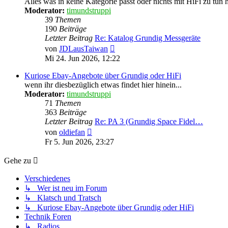
Alles was in keine Kategorie passt oder nichts mit HiFi zu tun h
Moderator:
timundstruppi
39
Themen
190
Beiträge
Letzter Beitrag
Re: Katalog Grundig Messgeräte
Neuester
von
JDLausTaiwan
Beitrag
Mi 24. Jun 2026, 12:22
Kuriose Ebay-Angebote über Grundig oder HiFi
wenn ihr diesbezüglich etwas findet hier hinein...
Moderator:
timundstruppi
71
Themen
363
Beiträge
Letzter Beitrag
Re: PA 3 (Grundig Space Fidel…
Neuester
von
oldiefan
Beitrag
Fr 5. Jun 2026, 23:27
Gehe zu
Verschiedenes
↳ Wer ist neu im Forum
↳ Klatsch und Tratsch
↳ Kuriose Ebay-Angebote über Grundig oder HiFi
Technik Foren
↳ Radios