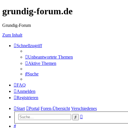
grundig-forum.de
Grundig-Forum
Zum Inhalt
Schnellzugriff
Unbeantwortete Themen
Aktive Themen
Suche
FAQ
Anmelden
Registrieren
Start
Portal
Foren-Übersicht
Verschiedenes
Erweiterte
Suche
Suche
Suche