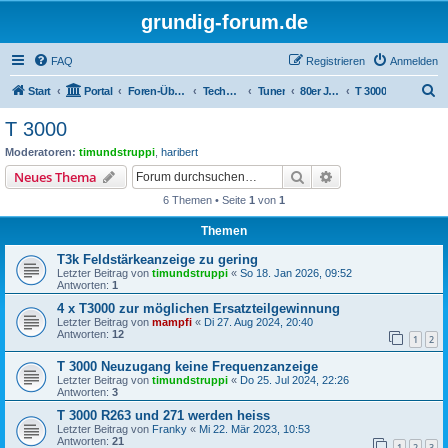
grundig-forum.de
FAQ
Registrieren
Anmelden
S
Start
Portal
Foren-Übersicht
Technik Foren
Tuner
80er Jahre
T 3000
u
T 3000
c
Moderatoren:
timundstruppi
,
haribert
h
Suche
Erweiterte Suche
Neues Thema
e
6 Themen • Seite
1
von
1
Themen
T3k Feldstärkeanzeige zu gering
Letzter Beitrag von
timundstruppi
«
So 18. Jan 2026, 09:52
Antworten:
1
4 x T3000 zur möglichen Ersatzteilgewinnung
Letzter Beitrag von
mampfi
«
Di 27. Aug 2024, 20:40
Antworten:
12
1
2
T 3000 Neuzugang keine Frequenzanzeige
Letzter Beitrag von
timundstruppi
«
Do 25. Jul 2024, 22:26
Antworten:
3
T 3000 R263 und 271 werden heiss
Letzter Beitrag von
Franky
«
Mi 22. Mär 2023, 10:53
Antworten:
21
1
2
3