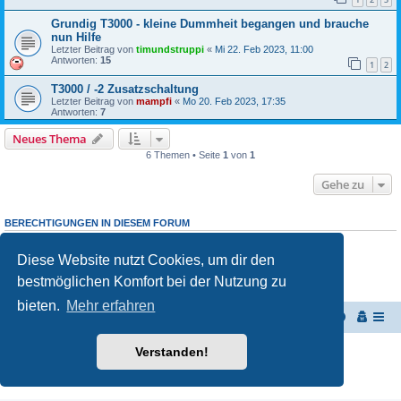
Grundig T3000 - kleine Dummheit begangen und brauche
nun Hilfe
Letzter Beitrag von
timundstruppi
«
Mi 22. Feb 2023, 11:00
Antworten:
15
1
2
T3000 / -2 Zusatzschaltung
Letzter Beitrag von
mampfi
«
Mo 20. Feb 2023, 17:35
Antworten:
7
Neues Thema
6 Themen • Seite
1
von
1
Gehe zu
BERECHTIGUNGEN IN DIESEM FORUM
Du darfst
keine
neuen Themen in diesem Forum erstellen.
Du darfst
keine
Antworten zu Themen in diesem Forum erstellen.
Diese Website nutzt Cookies, um dir den
Du darfst deine Beiträge in diesem Forum
nicht
ändern.
Du darfst deine Beiträge in diesem Forum
nicht
löschen.
bestmöglichen Komfort bei der Nutzung zu
Du darfst
keine
Dateianhänge in diesem Forum erstellen.
bieten.
Mehr erfahren
Start
Portal
Foren-Übersicht
Powered by
phpBB
® Forum Software © phpBB Limited
Verstanden!
Deutsche Übersetzung durch
phpBB.de
Datenschutz
|
Nutzungsbedingungen