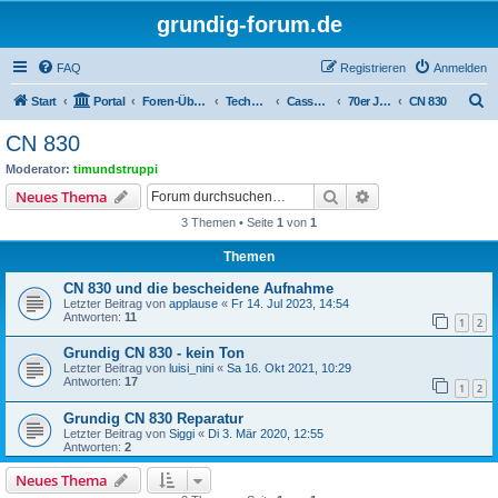
grundig-forum.de
FAQ
Registrieren
Anmelden
S
Start
Portal
Foren-Übersicht
Technik Foren
Cassettenrecorder, Cassettendecks
70er Jahre
CN 830
u
CN 830
c
Moderator:
timundstruppi
h
Suche
Erweiterte Suche
Neues Thema
e
3 Themen • Seite
1
von
1
Themen
CN 830 und die bescheidene Aufnahme
Letzter Beitrag von
applause
«
Fr 14. Jul 2023, 14:54
Antworten:
11
1
2
Grundig CN 830 - kein Ton
Letzter Beitrag von
luisi_nini
«
Sa 16. Okt 2021, 10:29
Antworten:
17
1
2
Grundig CN 830 Reparatur
Letzter Beitrag von
Siggi
«
Di 3. Mär 2020, 12:55
Antworten:
2
Neues Thema