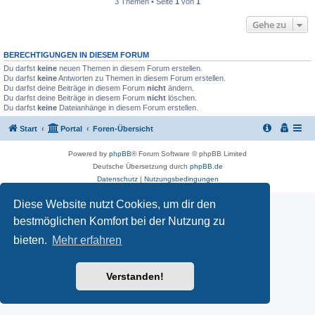
3 Themen • Seite
1
von
1
Gehe zu
BERECHTIGUNGEN IN DIESEM FORUM
Du darfst
keine
neuen Themen in diesem Forum erstellen.
Du darfst
keine
Antworten zu Themen in diesem Forum erstellen.
Du darfst deine Beiträge in diesem Forum
nicht
ändern.
Du darfst deine Beiträge in diesem Forum
nicht
löschen.
Du darfst
keine
Dateianhänge in diesem Forum erstellen.
Start
Portal
Foren-Übersicht
Powered by
phpBB
® Forum Software © phpBB Limited
Deutsche Übersetzung durch
phpBB.de
Datenschutz
|
Nutzungsbedingungen
Diese Website nutzt Cookies, um dir den
bestmöglichen Komfort bei der Nutzung zu
bieten.
Mehr erfahren
Verstanden!