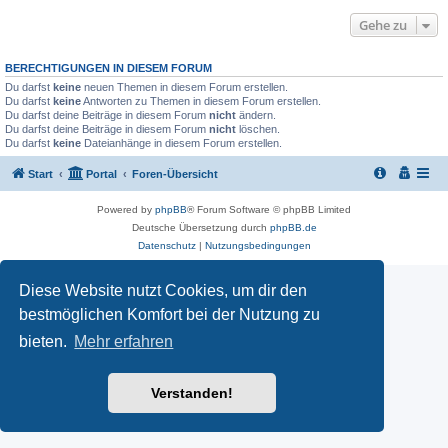
Gehe zu
BERECHTIGUNGEN IN DIESEM FORUM
Du darfst
keine
neuen Themen in diesem Forum erstellen.
Du darfst
keine
Antworten zu Themen in diesem Forum erstellen.
Du darfst deine Beiträge in diesem Forum
nicht
ändern.
Du darfst deine Beiträge in diesem Forum
nicht
löschen.
Du darfst
keine
Dateianhänge in diesem Forum erstellen.
Start
Portal
Foren-Übersicht
Powered by
phpBB
® Forum Software © phpBB Limited
Deutsche Übersetzung durch
phpBB.de
Datenschutz
|
Nutzungsbedingungen
Diese Website nutzt Cookies, um dir den
bestmöglichen Komfort bei der Nutzung zu
bieten.
Mehr erfahren
Verstanden!