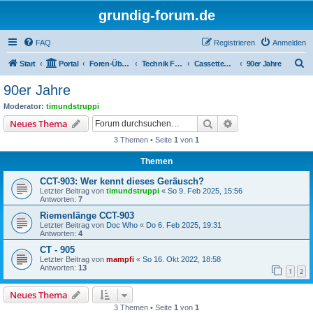
grundig-forum.de
FAQ
Registrieren
Anmelden
S
Start
Portal
Foren-Übersicht
Technik Foren
Cassettenrecorder, Cassettendecks
90er Jahre
u
90er Jahre
c
Moderator:
timundstruppi
h
Suche
Erweiterte Suche
Neues Thema
e
3 Themen • Seite
1
von
1
Themen
CCT-903: Wer kennt dieses Geräusch?
Letzter Beitrag von
timundstruppi
«
So 9. Feb 2025, 15:56
Antworten:
7
Riemenlänge CCT-903
Letzter Beitrag von
Doc Who
«
Do 6. Feb 2025, 19:31
Antworten:
4
CT - 905
Letzter Beitrag von
mampfi
«
So 16. Okt 2022, 18:58
Antworten:
13
1
2
Neues Thema
3 Themen • Seite
1
von
1