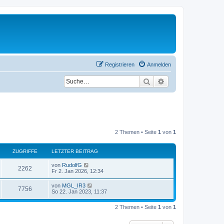
Registrieren
Anmelden
Suche
Erweiterte Suche
2 Themen • Seite
1
von
1
ZUGRIFFE
LETZTER BEITRAG
L
von
RudolfG
Z
2262
e
Fr 2. Jan 2026, 12:34
t
u
z
L
von
MGL_IR3
Z
7756
t
e
So 22. Jan 2023, 11:37
g
e
t
r
u
z
r
B
2 Themen • Seite
1
von
1
t
e
g
e
i
i
r