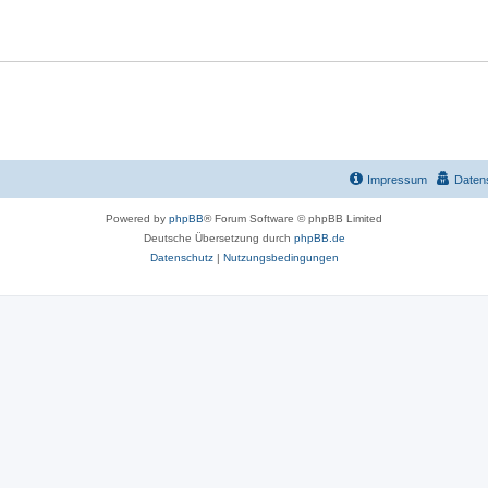
w
r
o
t
r
e
t
n
e
n
Impressum
Daten
Powered by
phpBB
® Forum Software © phpBB Limited
Deutsche Übersetzung durch
phpBB.de
Datenschutz
|
Nutzungsbedingungen