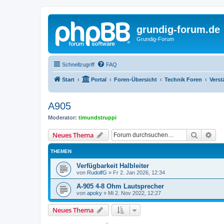
grundig-forum.de
Grundig-Forum
Schnellzugriff
FAQ
Start
Portal
Foren-Übersicht
Technik Foren
Verst
A905
Moderator:
timundstruppi
Suche
Erw
Neues Thema
THEMEN
Verfügbarkeit Halbleiter
von
RudolfG
»
Fr 2. Jan 2026, 12:34
A-905 4-8 Ohm Lautsprecher
von
apoky
»
Mi 2. Nov 2022, 12:27
Neues Thema