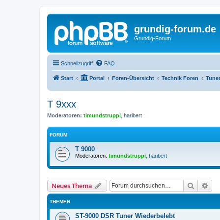
grundig-forum.de
Grundig-Forum
Schnellzugriff
FAQ
Start
Portal
Foren-Übersicht
Technik Foren
Tune
T 9xxx
Moderatoren:
timundstruppi
,
haribert
FORUM
T 9000
Moderatoren:
timundstruppi
,
haribert
Suche
Erw
Neues Thema
THEMEN
ST-9000 DSR Tuner Wiederbelebt