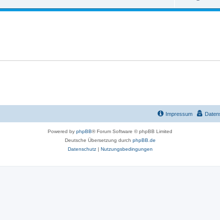
n
t
w
o
r
t
e
n
Impressum
Daten
Powered by
phpBB
® Forum Software © phpBB Limited
Deutsche Übersetzung durch
phpBB.de
Datenschutz
|
Nutzungsbedingungen