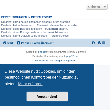
Gehe zu
BERECHTIGUNGEN IN DIESEM FORUM
Du darfst
keine
neuen Themen in diesem Forum erstellen.
Du darfst
keine
Antworten zu Themen in diesem Forum erstellen.
Du darfst deine Beiträge in diesem Forum
nicht
ändern.
Du darfst deine Beiträge in diesem Forum
nicht
löschen.
Du darfst
keine
Dateianhänge in diesem Forum erstellen.
Start
Portal
Foren-Übersicht
Powered by
phpBB
® Forum Software © phpBB Limited
Deutsche Übersetzung durch
phpBB.de
Datenschutz
|
Nutzungsbedingungen
Diese Website nutzt Cookies, um dir den
bestmöglichen Komfort bei der Nutzung zu
bieten.
Mehr erfahren
Verstanden!