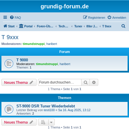
grundig-forum.de
FAQ
Registrieren
Anmelden
S
Start
Portal
Foren-Übersicht
Technik Foren
Tuner
80er Jahre
T 9xxx
u
T 9xxx
c
Moderatoren:
timundstruppi
,
haribert
h
Forum
e
T 9000
Moderatoren:
timundstruppi
,
haribert
Themen:
1
Suche
Erweiterte Suche
Neues Thema
1 Thema • Seite
1
von
1
Themen
ST-9000 DSR Tuner Wiederbelebt
Letzter Beitrag von
testi100
«
Sa 16. Aug 2025, 13:12
Antworten:
2
Neues Thema
1 Thema • Seite
1
von
1