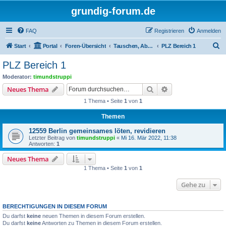
grundig-forum.de
FAQ
Registrieren
Anmelden
S
Start
Portal
Foren-Übersicht
Tauschen, Abholen, Zustellen, Treff's
PLZ Bereich 1
u
PLZ Bereich 1
c
Moderator:
timundstruppi
h
Suche
Erweiterte Suche
Neues Thema
e
1 Thema • Seite
1
von
1
Themen
12559 Berlin gemeinsames löten, revidieren
Letzter Beitrag von
timundstruppi
«
Mi 16. Mär 2022, 11:38
Antworten:
1
Neues Thema
1 Thema • Seite
1
von
1
Gehe zu
BERECHTIGUNGEN IN DIESEM FORUM
Du darfst
keine
neuen Themen in diesem Forum erstellen.
Du darfst
keine
Antworten zu Themen in diesem Forum erstellen.