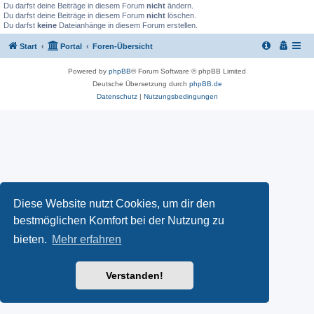
Du darfst deine Beiträge in diesem Forum
nicht
ändern.
Du darfst deine Beiträge in diesem Forum
nicht
löschen.
Du darfst
keine
Dateianhänge in diesem Forum erstellen.
Start
Portal
Foren-Übersicht
Powered by
phpBB
® Forum Software © phpBB Limited
Deutsche Übersetzung durch
phpBB.de
Datenschutz
|
Nutzungsbedingungen
Diese Website nutzt Cookies, um dir den
bestmöglichen Komfort bei der Nutzung zu
bieten.
Mehr erfahren
Verstanden!