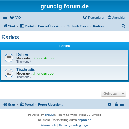
grundig-forum.de
FAQ
Registrieren
Anmelden
S
Start
Portal
Foren-Übersicht
Technik Foren
Radios
u
Radios
c
Forum
h
e
Röhren
Moderator:
timundstruppi
Themen:
4
Tischradio
Moderator:
timundstruppi
Themen:
9
Gehe zu
Start
Portal
Foren-Übersicht
Powered by
phpBB
® Forum Software © phpBB Limited
Deutsche Übersetzung durch
phpBB.de
Datenschutz
|
Nutzungsbedingungen